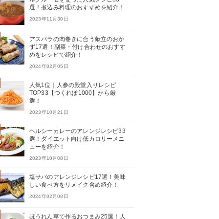
選！煮込み料理のおすすめを紹介！
2023年11月30日
アスパラの肉巻きに合う献立のおか
ず17選！副菜・付け合わせのおすす
めをレシピで紹介！
2024年02月05日
人気1位｜人参の殿堂入りレシピ
TOP33【つくれぽ1000】から厳
選！
2023年10月21日
ヘルシーカレーのアレンジレシピ33
選！ダイエット向け低カロリーメニ
ューを紹介！
2023年10月08日
塩サバのアレンジレシピ17選！美味
しい食べ方をリメイク含め紹介！
2024年02月08日
ほうれん草で作るおつまみ25選！人