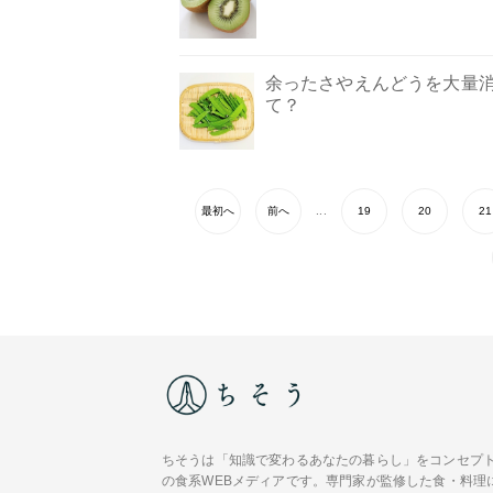
余ったさやえんどうを大量消
て？
最初へ
前へ
...
19
20
21
ちそうは「知識で変わるあなたの暮らし」をコンセプ
の食系WEBメディアです。専門家が監修した食・料理