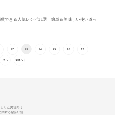
費できる人気レシピ11選！簡単＆美味しい使い道っ
22
23
24
25
26
27
...
次へ
最後へ
トとした男性向け
に関する幅広い情