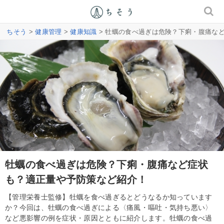
ちそう
>
健康管理
>
健康知識
> 牡蠣の食べ過ぎは危険？下痢・腹痛な
牡蠣の食べ過ぎは危険？下痢・腹痛など症状
も？適正量や予防策など紹介！
【管理栄養士監修】牡蠣を食べ過ぎるとどうなるか知っています
か？今回は、牡蠣の食べ過ぎによる〈痛風・嘔吐・気持ち悪い〉
など悪影響の例を症状・原因とともに紹介します。牡蠣の食べ過