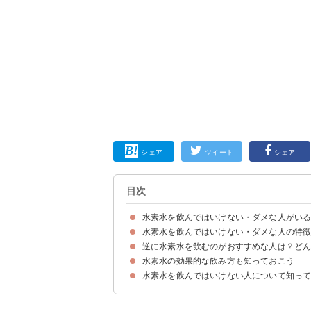
シェア
ツイート
シェア
目次
水素水を飲んではいけない・ダメな人がい
水素水を飲んではいけない・ダメな人の特
逆に水素水を飲むのがおすすめな人は？ど
【前提】そもそも水素水は商品によって水素の含
①腎臓・胃に持病がある人
②無酸症・低酸症の人
③幼児・乳児
④薬の服用時
水素水の効果的な飲み方も知っておこう
①美容・美肌効果
②ダイエット効果
③健康維持・体質改善
水素水を飲んではいけない人について知っ
水素水の1日の摂取量は300〜600ml
水素水を飲むおすすめのタイミング
ただし水素水は商品によって飲み方が異なるので