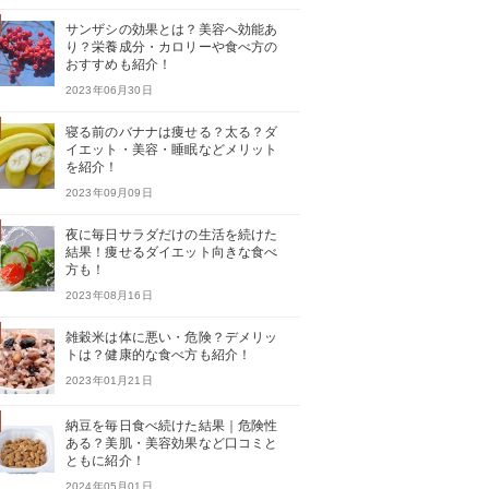
サンザシの効果とは？美容へ効能あ
り？栄養成分・カロリーや食べ方の
おすすめも紹介！
2023年06月30日
寝る前のバナナは痩せる？太る？ダ
イエット・美容・睡眠などメリット
を紹介！
2023年09月09日
夜に毎日サラダだけの生活を続けた
結果！痩せるダイエット向きな食べ
方も！
2023年08月16日
雑穀米は体に悪い・危険？デメリッ
トは？健康的な食べ方も紹介！
2023年01月21日
納豆を毎日食べ続けた結果｜危険性
ある？美肌・美容効果など口コミと
ともに紹介！
2024年05月01日