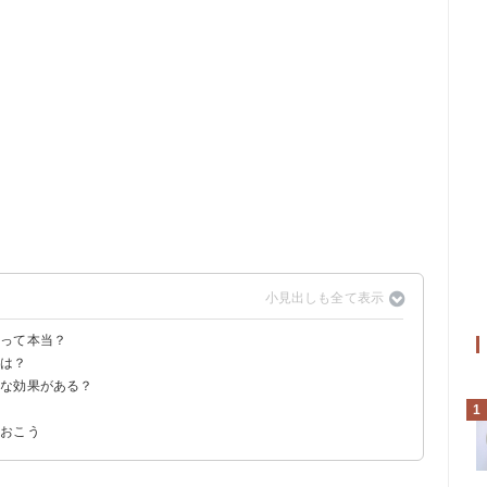
るって本当？
徴は？
んな効果がある？
有量が異なる
1
ておこう
要確認