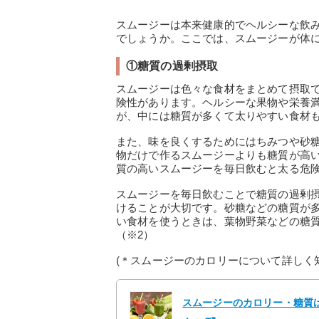
スムージーは本来健康的でヘルシーな飲
でしょうか。ここでは、スムージーが体
①糖質の過剰摂取
スムージーは色々な食材をまとめて摂取
険性があります。ヘルシーな果物や栄養
が、中には糖質が多くて太りやすい食材
また、味を良くするためにはちみつや砂
物だけで作るスムージーよりも糖質が高
質の高いスムージーを毎日飲むと太る危
スムージーを毎日飲むことで糖質の過剰
けることが大切です。砂糖などの糖質が
い食材を使うときは、葉物野菜などの糖
（※2）
(＊スムージーのカロリーについて詳しく
スムージーのカロリー・糖質