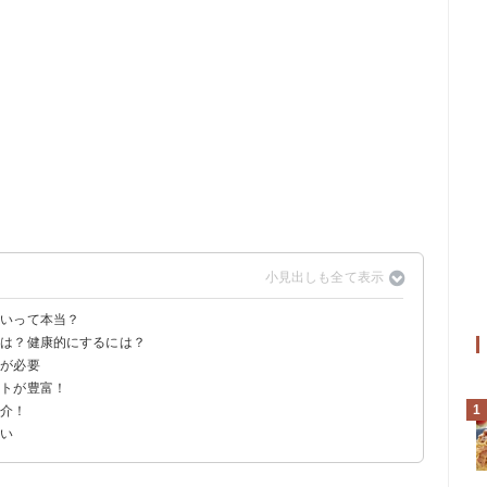
悪いって本当？
由は？健康的にするには？
意が必要
ットが豊富！
1
紹介！
ない