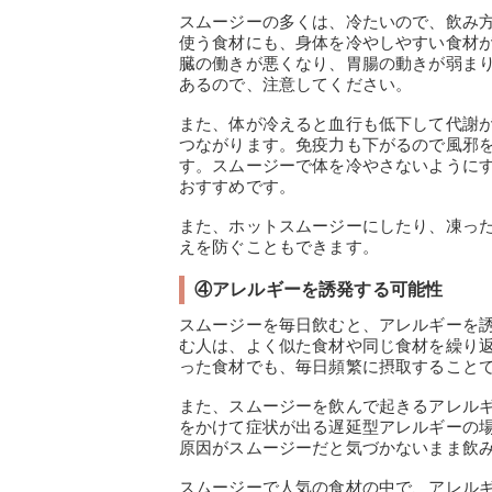
スムージーの多くは、冷たいので、飲み
使う食材にも、身体を冷やしやすい食材
臓の働きが悪くなり、胃腸の動きが弱ま
あるので、注意してください。
また、体が冷えると血行も低下して代謝
つながります。免疫力も下がるので風邪
す。スムージーで体を冷やさないように
おすすめです。
また、ホットスムージーにしたり、凍っ
えを防ぐこともできます。
④アレルギーを誘発する可能性
スムージーを毎日飲むと、アレルギーを
む人は、よく似た食材や同じ食材を繰り
った食材でも、毎日頻繁に摂取すること
また、スムージーを飲んで起きるアレル
をかけて症状が出る遅延型アレルギーの
原因がスムージーだと気づかないまま飲
スムージーで人気の食材の中で、アレル