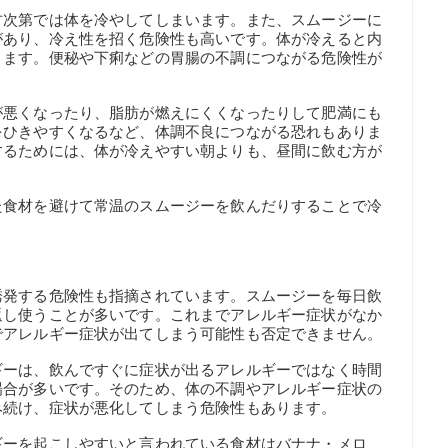
方次第では体を冷やしてしまいます。また、スムージーに
があり、冷え性を招く危険性も高いです。体が冷えると内
ります。便秘や下痢などの胃腸の不調につながる危険性が
が悪くなったり、脂肪が燃えにくくなったりして肥満にも
をひきやすくなるなど、体調不良につながる恐れもありま
するためには、体が冷えやすい朝よりも、昼間に飲む方が
た食材を避けて常温のスムージーを飲んだりすることで冷
誘発する危険性も指摘されています。スムージーを毎日飲
返し使うことが多いです。これまでアレルギー症状がなか
でアレルギー症状が出てしまう可能性も否定できません。
ギーは、飲んですぐに症状が出るアレルギーではなく時間
場合が多いです。そのため、体の不調やアレルギー症状の
み続け、症状が悪化してしまう危険性もあります。
ギーを起こしやすいと言われている食材はバナナ・メロ