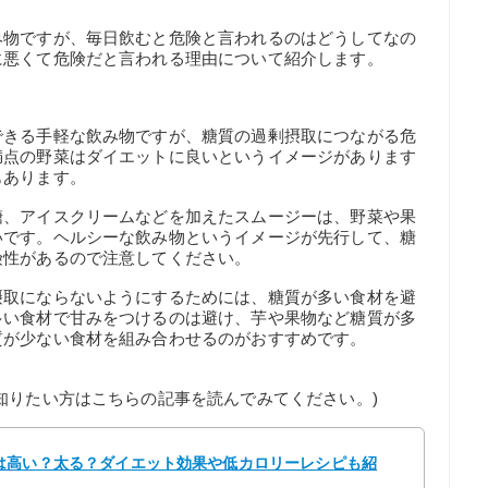
み物ですが、毎日飲むと危険と言われるのはどうしてなの
に悪くて危険だと言われる理由について紹介します。
できる手軽な飲み物ですが、糖質の過剰摂取につながる危
満点の野菜はダイエットに良いというイメージがあります
もあります。
糖、アイスクリームなどを加えたスムージーは、野菜や果
いです。ヘルシーな飲み物というイメージが先行して、糖
険性があるので注意してください。
摂取にならないようにするためには、糖質が多い食材を避
多い食材で甘みをつけるのは避け、芋や果物など糖質が多
質が少ない食材を組み合わせるのがおすすめです。
知りたい方はこちらの記事を読んでみてください。)
は高い？太る？ダイエット効果や低カロリーレシピも紹