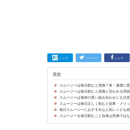
シェア
ツイート
シェア
目次
スムージーは毎日飲むと危険？体・健康に
スムージーは毎日飲むと危険と言われる理
スムージーを毎日飲むこと自体は問題ない
スムージーは食材の悪い組み合わせにも注
①糖質の過剰摂取
②栄養成分の偏り
③体が冷えやすくなる
④アレルギーを誘発する可能性
⑤食物繊維の過剰摂取
スムージーは毎日正しく飲むと効果・メリ
①毒性を持つ野菜・果物
②でんぷん質の多い野菜・果物
③大量の葉物野菜
毎日スムージーにおすすめな人気レシピも
効果①腸内環境の改善
効果②代謝が良くなる
効果③ダイエット効果
スムージーを毎日飲むこと自体は危険では
①バナナヨーグルトスムージー
②グラノーラスムージー
③にんじんのホットスムージー