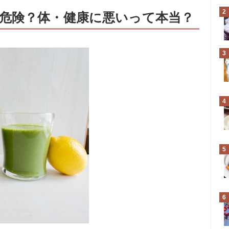
2
危険？体・健康に悪いって本当？
3
4
5
6