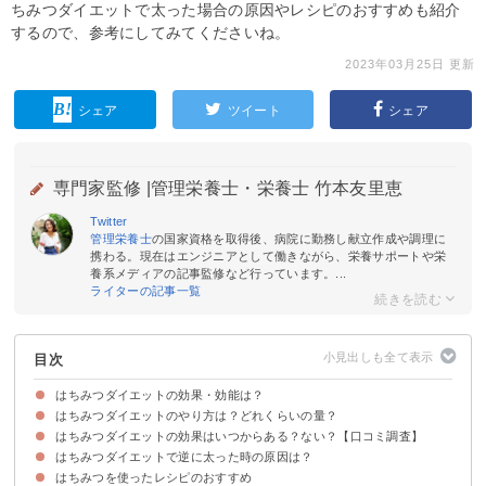
ちみつダイエットで太った場合の原因やレシピのおすすめも紹介
するので、参考にしてみてくださいね。
2023年03月25日 更新
シェア
ツイート
シェア
専門家監修 |
管理栄養士・栄養士 竹本友里恵
Twitter
管理栄養士
の国家資格を取得後、病院に勤務し献立作成や調理に
携わる。現在はエンジニアとして働きながら、栄養サポートや栄
養系メディアの記事監修など行っています。...
ライターの記事一覧
目次
はちみつダイエットの効果・効能は？
はちみつダイエットのやり方は？どれくらいの量？
①脂肪を燃焼する
②質のいい睡眠になる
③便秘・むくみを防ぐ
④美肌効果
はちみつダイエットの効果はいつからある？ない？【口コミ調査】
寝る前に大さじ1杯のはちみつを食べる
生はちみつをそのまま食べるのがおすすめ
はちみつダイエットで逆に太った時の原因は？
はちみつダイエットで痩せた人の口コミ
はちみつダイエットの効果がない人の口コミ
はちみつを使ったレシピのおすすめ
①はちみつを食べる時にカフェイン・糖質を一緒に摂っている
②食事制限のみで運動をしていない
③はちみつを食べ過ぎている