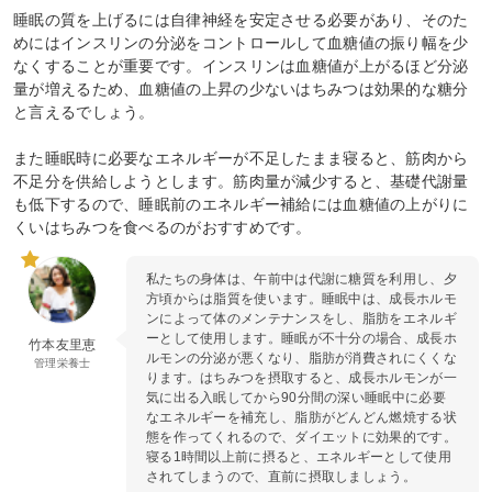
睡眠の質を上げるには自律神経を安定させる必要があり、そのた
めにはインスリンの分泌をコントロールして血糖値の振り幅を少
なくすることが重要です。インスリンは血糖値が上がるほど分泌
量が増えるため、血糖値の上昇の少ないはちみつは効果的な糖分
と言えるでしょう。
また睡眠時に必要なエネルギーが不足したまま寝ると、筋肉から
不足分を供給しようとします。筋肉量が減少すると、基礎代謝量
も低下するので、睡眠前のエネルギー補給には血糖値の上がりに
くいはちみつを食べるのがおすすめです。
私たちの身体は、午前中は代謝に糖質を利用し、夕
方頃からは脂質を使います。睡眠中は、成長ホルモ
ンによって体のメンテナンスをし、脂肪をエネルギ
ーとして使用します。睡眠が不十分の場合、成長ホ
竹本友里恵
ルモンの分泌が悪くなり、脂肪が消費されにくくな
管理栄養士
ります。はちみつを摂取すると、成長ホルモンが一
気に出る入眠してから90分間の深い睡眠中に必要
なエネルギーを補充し、脂肪がどんどん燃焼する状
態を作ってくれるので、ダイエットに効果的です。
寝る1時間以上前に摂ると、エネルギーとして使用
されてしまうので、直前に摂取しましょう。