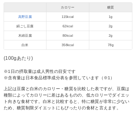
カロリー
糖質
高野豆腐
115kcal
1g
絹ごし豆腐
62kcal
2g
木綿豆腐
80kcal
2g
白米
358kcal
78g
(100gあたり)
※1日の摂取量は成人男性の目安です
※含有量は日本食品標準成分表を参照しています（※1）
上記は豆腐と白米のカロリー・糖質を比較した表ですが、豆腐は
種類によってカロリーに差はあるものの、低カロリーでダイエッ
ト向きな食材です。白米と比較すると、特に糖質が非常に少ない
ため、糖質制限ダイエットにもぴったりの食材と言えます。