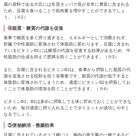
腐の原料である大豆には良質タンパク質が非常に豊富に含まれる
ため、豆腐を食べることで筋肉量を増やすことができるでしょ
う。（※2）
④脂質・糖質の代謝を促進
食事で糖質を多く摂り過ぎると、エネルギーとして消費されず、
肝臓で中性脂肪に変換されて体脂肪に変わります。豆腐に含まれ
ているビタミンB1には糖質の代謝を促進する効果があるため、中
性脂肪の合成を抑えて肥満を防ぐことができます。（※3）
また、豆腐に含まれるビタミンB2は、食事から摂取した脂質の代
謝を促進させる役割を担う栄養素です。脂質の代謝が低下すると
体脂肪に変換されてしまうため、適度にビタミンB2を摂取してお
くことで体脂肪の増加を防ぐことができます。（※4）
ビタミンB1、B2は多めに摂取しても体に貯めておくことができな
いため、毎日適度に摂り入れることでダイエットが成功しやすく
なるでしょう。
⑤便秘解消・整腸効果
豆腐に含まれているオリゴ糖には、腸内の善玉菌の一種であるビ