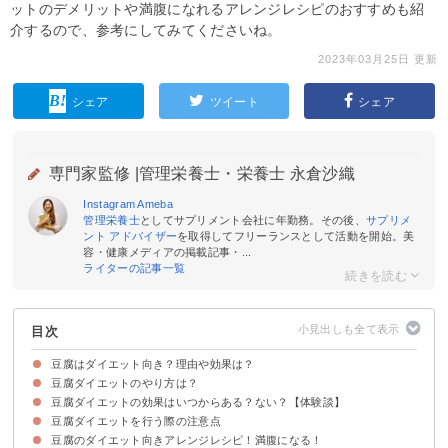
ットのデメリットや満腹になれるアレンジレシピのおすすめも紹
介するので、参考にしてみてくださいね。
2023年03月25日 更新
シェア
ツイート
シェア
専門家監修 |
管理栄養士・栄養士 永倉沙織
Instagram
Ameba
管理栄養士
としてサプリメント会社に年勤務。その後、
サプリメ
ント アドバイザー
を取得してフリーランスとして活動を開始。美
容・健康メディアの掲載記事・...
ライターの記事一覧
目次
豆腐はダイエット向き？理由や効果は？
豆腐ダイエットのやり方は？
①安くてお手頃
②低カロリー
③基礎代謝を上げる
④脂質・糖質の代謝を促進
⑤便秘解消・整腸効果
豆腐ダイエットの効果はいつからある？ない？【体験談】
3食の内1食で炭水化物を豆腐に置き換える
豆腐ダイエットを行う際の注意点
豆腐ダイエットで痩せた人の口コミ
豆腐ダイエットの効果がない人の口コミ
豆腐のダイエット向きアレンジレシピ！満腹になる！
①食べ過ぎると太る
②調味料のカロリーや塩分
③栄養バランスも考える