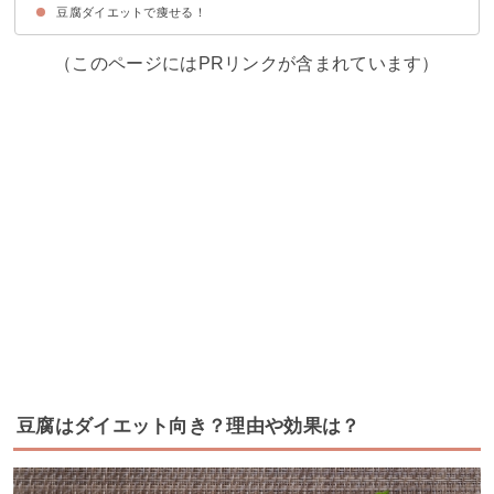
豆腐ダイエットで痩せる！
①納豆豆腐
②キムチ豆腐
③しらす豆腐丼
（このページにはPRリンクが含まれています）
豆腐はダイエット向き？理由や効果は？