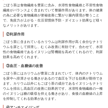
ごぼう茶は食物繊維を豊富に含み、水溶性食物繊維と不溶性食物
繊維がバランスよく含まれていて整腸作用があります。体の健康
の為に必要な食物繊維が便秘改善に繋がり腸内環境が整うこと
で、免疫力が上がる・生活習慣病予防・ダイエット効果など様々
なメリットがあります。
②利尿作用
ごぼう茶に含まれているカリウムは利尿作用が高く余分なナトリ
ウムを尿として排泄し、むくみ改善に有効です。合わせて、水溶
性の食物繊維であるイヌリンは腎機能を高めてくれるので、利尿
効果を高めてくれます。
③血圧・血糖値の改善
ごぼう茶にはカリウムが豊富に含まれていて、体内のナトリウム
を尿中へ排泄させる働きがあるので血圧を下げる効果が期待でき
ます。カリウム以外にもごぼう茶の成分であるイヌリンもナトリ
ウムを排出し高血圧の改善に効果的です。水溶性食物繊維の一種
のイヌリンは糖の吸収を抑える働きがあり、食後の血糖値の上昇
を抑制してくれる効果があります。
④アンチエイジング