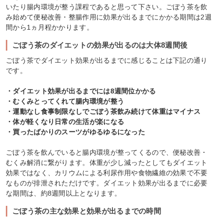
いたり腸内環境が整う課程であると思って下さい。ごぼう茶を飲
み始めて便秘改善・整腸作用に効果が出るまでにかかる期間は2週
間から1ヵ月程かかります。
ごぼう茶のダイエットの効果が出るのは大体8週間後
ごぼう茶でダイエット効果が出るまでに感じることは下記の通り
です。
・ダイエット効果が出るまでには8週間位かかる
・むくみとってくれて腸内環境が整う
・運動なし食事制限なしでごぼう茶飲み続けて体重はマイナス
・体が軽くなり日常の生活が楽になる
・買ったばかりのスーツがゆるゆるになった
ごぼう茶を飲んでいると腸内環境が整ってくるので、便秘改善・
むくみ解消に繋がります。体重が少し減ったとしてもダイエット
効果ではなく、カリウムによる利尿作用や食物繊維の効果で不要
なものが排泄されただけです。ダイエット効果が出るまでに必要
な期間は、約8週間以上となります。
ごぼう茶の主な効果と効果が出るまでの時間