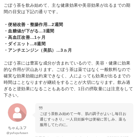
ごぼう茶を飲み始めて、主な健康効果や美容効果が出るまでの期
間の目安は下記の通りです。
・便秘改善・整腸作用…2週間
・血糖値が下がる…3週間
・高血圧改善…1ヶ月
・ダイエット…8週間
・アンチエンジン（美肌）…3ヵ月
ごぼう茶には豊富な成分が含まれているので、美容・健康に効果
的な作用が沢山あります。ごぼう茶は薬ではなく一般飲料なので
確実な効果効能は約束できなく、人によっても効果が出るまでの
時間はことなりますが継続をすることが大切になります。飲み過
ぎると逆効果になることもあるので、1日の摂取量には注意をして
下さい。
ごぼう茶飲み始めて一年、肌の調子がよいし毎日お
通じすっきり。一人目妊娠中は便秘に苦しみ、薬も
服用してたのに。
ちゃんユフ
@yufuyufusan