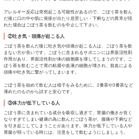
アレルギー反応は突然起こる可能性があるので、ごぼう茶を飲ん
だ後に口の中や肌に発疹が出たり息苦しい・下痢などの異常が現
れた場合はごぼう茶を飲むのを中止して下さい。
②吐き気・頭痛が起こる人
ごぼう茶を飲んだ後に吐き気や頭痛が起こる人は、ごぼう茶を飲
まない方が良いです。ごぼうに含まれるサポニンには界面活性剤
作用があり、界面活性剤が体の細胞膜を壊してしまうのです。ご
ぼう茶を飲むことで胃の粘膜や血液の細胞が壊され、貧血による
頭痛や吐き気に繋がってしまいます。
ごぼう茶を始めて飲む人は様子をみるために、2番茶や3番茶など
薄めたのものから試すと安心です。
③体力が低下している人
ごぼう茶に含まれている成分を吸収し過ぎて、胃腸の働きが良く
なりすぎてしまい健康の為に飲んだごぼう茶が、腹痛や下痢など
を引き起こしてしまうことがあります。体力が低下している人や
胃腸が弱っている時には、注意をして飲むようにしましょう。