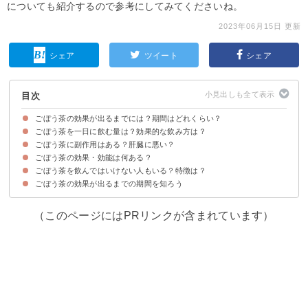
についても紹介するので参考にしてみてくださいね。
2023年06月15日 更新
シェア
ツイート
シェア
目次
ごぼう茶の効果が出るまでには？期間はどれくらい？
ごぼう茶を一日に飲む量は？効果的な飲み方は？
ごぼう茶の便秘改善・整腸作用の効果が出るのは大体2週間～1か月後
ごぼう茶のダイエットの効果が出るのは大体8週間後
ごぼう茶の主な効果と効果が出るまでの時間
ごぼう茶に副作用はある？肝臓に悪い？
ごぼう茶を1日に飲む量はコップ4杯まで
ごぼう茶を飲む最適なタイミングは朝食前・寝る前
ごぼう茶の効果・効能は何ある？
ごぼう茶の副作用が肝臓に生じるという根拠はない
副作用①胃痛・吐き気
副作用②頻尿・多尿
副作用③体の冷え
副作用④体の栄養素の取り組みを悪化させる
ごぼう茶を飲んではいけない人もいる？特徴は？
①整腸作用
②利尿作用
③血圧・血糖値の改善
④アンチエイジング
⑤肝機能の向上
⑥成長ホルモンの分泌促進
⑦大腸癌予防
ごぼう茶の効果が出るまでの期間を知ろう
①キク科のアレルギーを持っている人
②吐き気・頭痛が起こる人
③体力が低下している人
（このページにはPRリンクが含まれています）