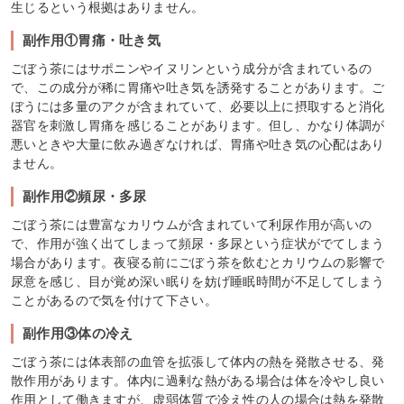
生じるという根拠はありません。
副作用①胃痛・吐き気
ごぼう茶にはサポニンやイヌリンという成分が含まれているの
で、この成分が稀に胃痛や吐き気を誘発することがあります。ご
ぼうには多量のアクが含まれていて、必要以上に摂取すると消化
器官を刺激し胃痛を感じることがあります。但し、かなり体調が
悪いときや大量に飲み過ぎなければ、胃痛や吐き気の心配はあり
ません。
副作用②頻尿・多尿
ごぼう茶には豊富なカリウムが含まれていて利尿作用が高いの
で、作用が強く出てしまって頻尿・多尿という症状がでてしまう
場合があります。夜寝る前にごぼう茶を飲むとカリウムの影響で
尿意を感じ、目が覚め深い眠りを妨げ睡眠時間が不足してしまう
ことがあるので気を付けて下さい。
副作用③体の冷え
ごぼう茶には体表部の血管を拡張して体内の熱を発散させる、発
散作用があります。体内に過剰な熱がある場合は体を冷やし良い
作用として働きますが、虚弱体質で冷え性の人の場合は熱を発散