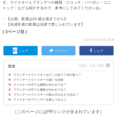
す。ウイスキーとブランデーの種類〈スコッチ・バーボン・コニ
ャック〉なども紹介するので、参考にしてみてくださいね。
・【お酒、飲酒は20 歳を過ぎてから】
・【未成年者の飲酒は法律で禁じられています】
( 3ページ目 )
2023年10月29日 更新
シェア
ツイート
シェア
目次
ブランデーとウイスキーはどこが似てて何が違う？
ブランデーとウイスキーの違いを比較
似ている点①見た目
似ている点②醸造方法
ウイスキーの中でも種類が分かれてる？
①味・香り
②原料
③カロリー・糖質
④値段
ブランデーの中でも種類が分かれてる？
①スコッチウイスキー
②アメリカンウイスキー
③アイリッシュウイスキー
④カナディアンウイスキー
⑤ジャパニーズウィスキー
⑥タイワニーズウイスキー・インディアンウイスキー
ブランデーとウイスキーの飲み方のおすすめは？
①コニャック
②アルマニャック
③カルヴァドス
④グラッパ・マール
ウイスキーやブランデーを飲んでみよう
ブランデーの飲み方のおすすめ
ウイスキーの飲み方のおすすめ
（このページにはPRリンクが含まれています）