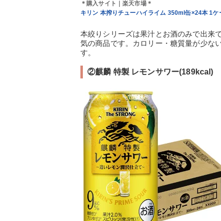
＊購入サイト｜楽天市場＊
キリン 本搾りチューハイライム 350ml缶×24本 1
本絞りシリーズは果汁とお酒のみで出来
気の商品です。カロリー・糖質量が少な
す。
②麒麟 特製 レモンサワー(189kcal)