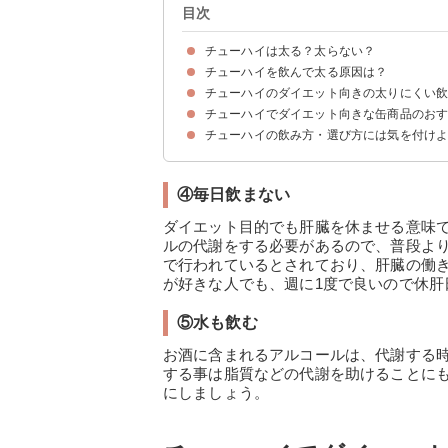
目次
チューハイは太る？太らない？
チューハイを飲んで太る原因は？
飲み方や種類によっては太る
チューハイのカロリーを種類別に見てみよう
チューハイのカロリーを他のお酒と比較
糖類・糖質ゼロは糖質量ゼロではないので要注意
チューハイのダイエット向きの太りにくい
①高カロリーのおつまみを食べている
②酵素不足で代謝が低くなる
③寝る前に飲んでいる
④チューハイを飲み過ぎている
チューハイでダイエット向きな缶商品のお
①低カロリー・糖質カットの缶チューハイを飲む
②ノンアルコールのチューハイにする
③低カロリーで肝臓を補助するおつまみを選ぶ
④毎日飲まない
⑤水も飲む
チューハイの飲み方・選び方には気を付け
①本絞り ライム（137kcal）
②麒麟 特製 レモンサワー(189kcal)
③キリン氷結ZERO シチリア産レモン(112kcal)
④烏龍チューハイ(91kcal)
⑤贅沢絞りレモン(137kcal)
⑥ウィルキンソン・ハードナイン 無糖ジンジャ(182
⑦99.99 フォーナイン クリアレモン(192kcal)
④毎日飲まない
ダイエット目的でも肝臓を休ませる意味
ルの代謝をする必要があるので、普段より
で行われているとされており、肝臓の働
が好きな人でも、週に1度で良いので休肝
⑤水も飲む
お酒に含まれるアルコールは、代謝する
する事は脂質などの代謝を助けることに
にしましょう。