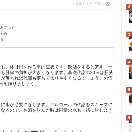
2
飲み方は？
すすめ
3
よう
kcal)
4
でも、休肝日を作る事は重要です。飲酒をするとアルコー
も肝臓の負担が大きくなります。基礎代謝の20％は肝臓
きが落ちれば代謝も落ちて太りやすくなるでしょう。お酒
日を作りましょう。
5
時に水が必要になります。アルコールの代謝をスムーズに
もなるので、お酒を飲んだ時は同量の水も一緒に飲むよう
6