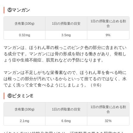
⑤マンガン
1日の摂取量に占める割
含有量(100g)
1日の摂取量の目安
合
0.32mg
3.5mg
9%
マンガンは、ほうれん草の根っこのピンク色の部分に含まれてい
る成分です。マンガンには骨の形成を助ける働きがあり、骨粗し
ょう症や生殖不能症、肌荒れなどの予防になります。
マンガンは不足しがちな栄養素なので、ほうれん草を食べる時に
は根っこの部分が汚れているからといって捨てるのではなく、水
でよく洗って全て食べるようにしましょう。（※6）
⑥ビタミンE
1日の摂取量に占める割
含有量(100g)
1日の摂取量の目安
合
2.1mg
6.6mg
32%