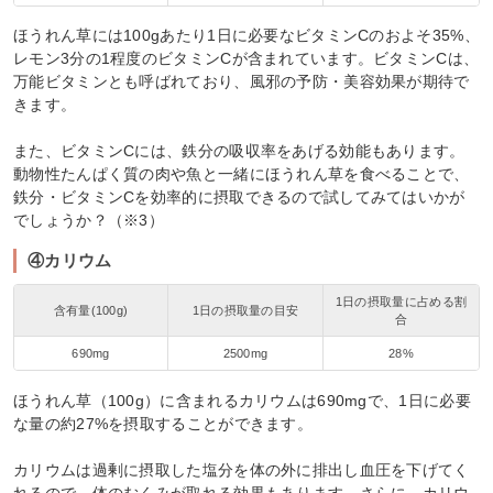
ほうれん草には100gあたり1日に必要なビタミンCのおよそ35%、
レモン3分の1程度のビタミンCが含まれています。ビタミンCは、
万能ビタミンとも呼ばれており、風邪の予防・美容効果が期待で
きます。
また、ビタミンCには、鉄分の吸収率をあげる効能もあります。
動物性たんぱく質の肉や魚と一緒にほうれん草を食べることで、
鉄分・ビタミンCを効率的に摂取できるので試してみてはいかが
でしょうか？（※3）
④カリウム
1日の摂取量に占める割
含有量(100g)
1日の摂取量の目安
合
690mg
2500mg
28%
ほうれん草（100g）に含まれるカリウムは690mgで、1日に必要
な量の約27%を摂取することができます。
カリウムは過剰に摂取した塩分を体の外に排出し血圧を下げてく
れるので、体のむくみが取れる効果もあります。さらに、カリウ