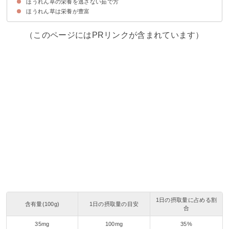
ほうれん草の栄養を逃さない茹で方
水溶性ビタミンは減る
茹でるメリットもある
ほうれん草は栄養が豊富
根元を切らない
小分けにして茹でる
長い時間水にさらさない
（このページにはPRリンクが含まれています）
1日の摂取量に占める割
含有量(100g)
1日の摂取量の目安
合
35mg
100mg
35%