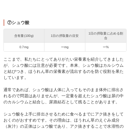
⑦シュウ酸
1日の摂取量に占める割
含有量(100g)
1日の摂取量の目安
合
0.7mg
ーmg
ー%
ここまで、私たちにとってありがたい栄養素を紹介してきました
が、シュウ酸には注意が必要です。本来、シュウ酸はカルシウム
と結びつき、ほうれん草の栄養素が流出するのを防ぐ役割を果た
しています。
通常であれば、シュウ酸は人体に入ってもそのまま体外に排出さ
れるので問題はありませんが、一定量を超えたシュウ酸は尿の中
のカルシウムと結合し、尿路結石として残ることがあります。
シュウ酸を上手に排出させるために食べるまでにアク抜きをして
おくのがおすすめです。その理由は、ほうれん草のえぐみ成分
（灰汁）の正体はシュウ酸であり、アク抜きすることで水溶性の