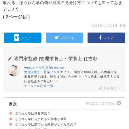
取れる、ほうれん草の旬や鮮度の見分け方についても知っておき
ましょう。
( 2ページ目 )
2023年11月06日 更新
シェア
ツイート
シェア
専門家監修 |
管理栄養士・栄養士 住吉彩
Ameba
メルマガ
Instagram
管理栄養士、野菜ソムリエプロ
。 病院で1000人以上の食事指導、
栄養管理を経験。現在は”食のチカラで、心も身体も健幸美人で溢
れる社会を作りたい！”...
ライターの記事一覧
目次
ほうれん草は栄養豊富？
ほうれん草に含まれる栄養素と効果
ほうれん草は旬の11月〜2月に一番栄養が豊富
ほうれん草は茹でたら栄養がなくなるの？
①鉄分
②β-カロテン
③ビタミンC
④カリウム
⑤マンガン
⑥ビタミンE
⑦シュウ酸