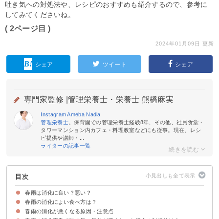
吐き気への対処法や、レシピのおすすめも紹介するので、参考に
してみてくださいね。
( 2ページ目 )
2024年01月09日 更新
シェア
ツイート
シェア
専門家監修 |
管理栄養士・栄養士 熊橋麻実
Instagram
Ameba
Nadia
管理栄養士
。保育園での管理栄養士経験8年、その他、社員食堂・
タワーマンション内カフェ・料理教室などにも従事。現在、レシ
ピ提供や講師・...
ライターの記事一覧
目次
春雨は消化に良い？悪い？
春雨の消化によい食べ方は？
春雨の主原料のでんぷんは消化に良い
春雨の消化にかかる時間を他の麺類と比較
消化によい春雨がおすすめな場合
春雨の消化が悪くなる原因・注意点
①しっかり水で戻す
②よく噛んで食べる
③温製の料理で食べる
④しっかりと火を通す
⑤調理段階で春雨を短めに切る
⑥消化を助ける食べ物と一緒に食べる