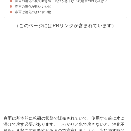
春雨の消化不良で吐き気・気分が悪くなった場合の対処法は？
①春雨を食べ過ぎる
②消化に悪い具材と一緒に食べる
③寝る間際に春雨を食べる
④スパイスや油分を多く使用する
⑤お腹が張っている時に春雨を食べる
春雨の消化が良いレシピ
手の合谷と呼ばれるツボを刺激する
無理をせず薬や病院に頼る
春雨は消化のよい食べ物
①春雨のジンジャースープ
②中華風春雨サラダ
③春雨入り豚肉のしょうが焼き
（このページにはPRリンクが含まれています）
春雨は基本的に乾麺の状態で販売されていて、使用する前に水に
浸けて戻す必要があります。しっかりと水で戻さないと、消化不
良を引き起こす可能性があるので注意しましょう。水に浸す時間