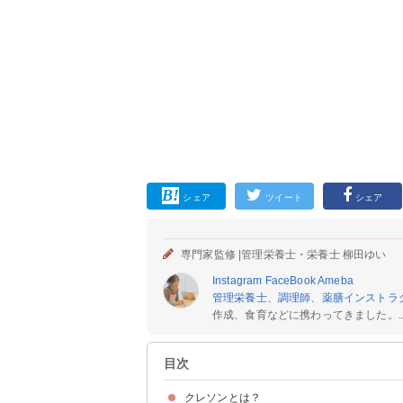
シェア
ツイート
シェア
専門家監修 |
管理栄養士・栄養士 柳田ゆい
Instagram
FaceBook
Ameba
管理栄養士
、
調理師
、
薬膳インストラ
作成、食育などに携わってきました。..
目次
クレソンとは？