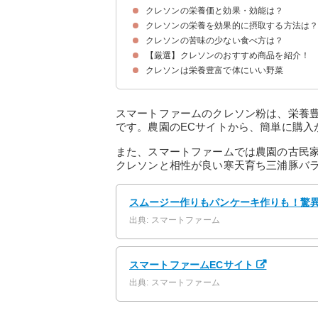
クレソンの栄養価と効果・効能は？
クレソンの旬や選び方
クレソンの栄養を効果的に摂取する方法は
①シニグリン
②βカロテン
③カリウム
④カルシウム
⑤マグネシウム
⑥ビタミンC
⑦食物繊維
クレソンの苦味の少ない食べ方は？
クレソンを加熱せずに生で食べる
【厳選】クレソンのおすすめ商品を紹介！
①炒め物にする
②揚げ物にする
③スープにする
④おひたしにする
クレソンは栄養豊富で体にいい野菜
スマートファーム｜スムージー作りもパンケーキ
スマートファームのクレソン粉は、栄養
です。農園のECサイトから、簡単に購入
また、スマートファームでは農園の古民
クレソンと相性が良い寒天育ち三浦豚バ
スムージー作りもパンケーキ作りも！驚
出典: スマートファーム
スマートファームECサイト
出典: スマートファーム