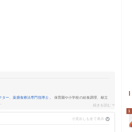
クター
、
薬膳食療法専門指導士
。 保育園や小学校の給食調理、献立
.
1