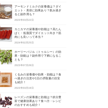
アーモンドミルクの栄養価は？ダイ
エット・美容に効果あり？飲み過ぎ
ると副作用も？
2023年03月22日
カニカマの栄養価や効能は？高たん
ぱく・低脂質でダイエット向き？筋
肉にも良いって本当？
2024年02月25日
ホーリーバジル（トゥルシー）の効
果・効能は？副作用で下痢になるこ
とも？
2023年07月28日
くるみの栄養価や効果・効能は？食
べ過ぎの注意や1日の摂取量の目安
も紹介！
2023年03月19日
レーズンの栄養価と効能は？鉄分豊
富で健康効果あり？食べ方・レシピ
のおすすめも紹介！