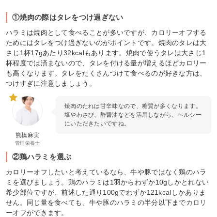
①焼肉の際はタレをつけ過ぎない
ハラミは焼肉として食べることが多いですが、カロリーオフする
ためにはタレをつけ過ぎないのがポイントです。焼肉のタレは大
さじ1杯17gあたり32kcalもあります。焼肉で使うタレは大さじ1
杯程度では済まないので、タレを付ける量が増えるほどカロリー
も高くなります。タレをたくさんつけて食べるのが好きな方は、
つけすぎに注意しましょう。
焼肉のたれは甘辛味なので、糖質が多くなります。
塩やわさび、酢醤油などを活用しながら、ヘルシー
にいただきたいですね。
熊橋麻実
管理栄養士
②鶏ハラミを選ぶ
カロリーオフしたいと考えているなら、牛や豚ではなく鶏のハラ
ミを選びましょう。鶏のハラミは1羽からわずか10gしかとれない
希少部位ですが、前述した通り100gでわずか121kcalしかありま
せん。同じ量を食べても、牛や豚のハラミの半分以下までカロリ
ーオフができます。