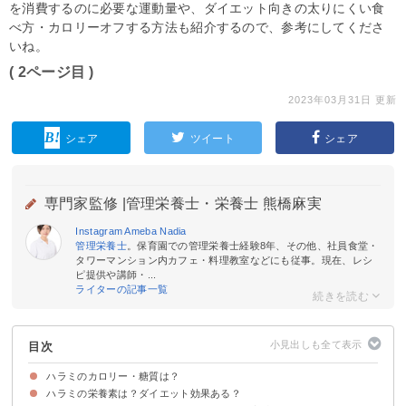
を消費するのに必要な運動量や、ダイエット向きの太りにくい食
べ方・カロリーオフする方法も紹介するので、参考にしてくださ
いね。
( 2ページ目 )
2023年03月31日 更新
シェア
ツイート
シェア
専門家監修 |
管理栄養士・栄養士 熊橋麻実
Instagram
Ameba
Nadia
管理栄養士
。保育園での管理栄養士経験8年、その他、社員食堂・
タワーマンション内カフェ・料理教室などにも従事。現在、レシ
ピ提供や講師・...
ライターの記事一覧
目次
ハラミのカロリー・糖質は？
ハラミの栄養素は？ダイエット効果ある？
ハラミのカロリー・糖質
牛ハラミのカロリー・糖質量を他の部位の肉と比較
ハラミ(100g)のカロリーを消費するのに必要な運動量