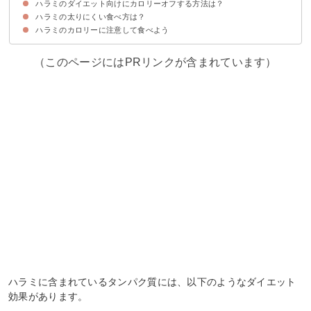
ハラミのダイエット向けにカロリーオフする方法は？
①タンパク質
②カリウム
③マンガン
④ビタミンE
ハラミの太りにくい食べ方は？
①焼肉の際はタレをつけ過ぎない
②鶏ハラミを選ぶ
③しっかり焼いて脂を落とす
ハラミのカロリーに注意して食べよう
①夜に食べない
②お酒を控えてお茶を飲む
③薬味と一緒に食べて消化を促す
④最初にキムチを食べる
⑤野菜や海藻を先に食べておく
（このページにはPRリンクが含まれています）
ハラミに含まれているタンパク質には、以下のようなダイエット
効果があります。