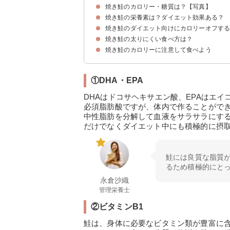
焼き鮭のカロリー・糖質は？【写真】
焼き鮭の栄養素は？ダイエット効果ある？
焼き鮭の種類別のカロリー・糖質
焼き鮭のカロリー・糖質量を他の焼き魚と比較
焼き鮭の定食のカロリー・糖質を他の定食と比較
焼き鮭(100g)のカロリーを消費するのに必要な
焼き鮭のダイエット向けにカロリーオフす
①DHA・EPA
②ビタミンB1
③タンパク質
④アスタキサンチン
焼き鮭の太りにくい食べ方は？
①グリルを使って焼く
②蒸し焼きにする
焼き鮭のカロリーに注意して食べよう
①夜に食べない
②調味料に注意する
③糖質を摂り過ぎない
①DHA・EPA
DHAはドコサヘキサエン酸、EPAはエ
必須脂肪酸ですが、体内で作ることができ
中性脂肪を分解して血液をサラサラにす
だけでなくダイエット中にも積極的に摂取
鮭には良質な脂質
るため積極的にと
永倉沙織
管理栄養士
②ビタミンB1
鮭は、身体に必要なビタミン類が豊富に