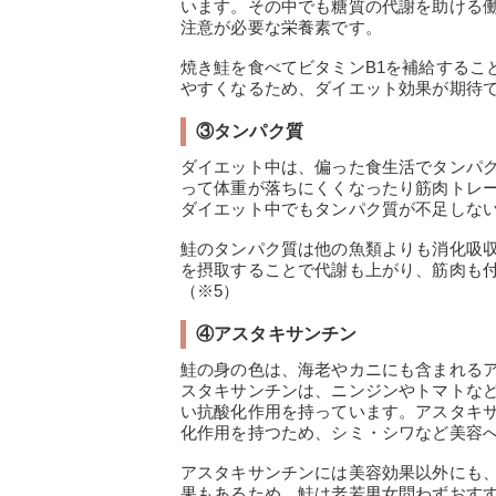
います。その中でも糖質の代謝を助ける働
注意が必要な栄養素です。
焼き鮭を食べてビタミンB1を補給するこ
やすくなるため、ダイエット効果が期待で
③タンパク質
ダイエット中は、偏った食生活でタンパ
って体重が落ちにくくなったり筋肉トレ
ダイエット中でもタンパク質が不足しな
鮭のタンパク質は他の魚類よりも消化吸
を摂取することで代謝も上がり、筋肉も
（※5）
④アスタキサンチン
鮭の身の色は、海老やカニにも含まれる
スタキサンチンは、ニンジンやトマトな
い抗酸化作用を持っています。アスタキサ
化作用を持つため、シミ・シワなど美容
アスタキサンチンには美容効果以外にも
果もあるため、鮭は老若男女問わずおすす