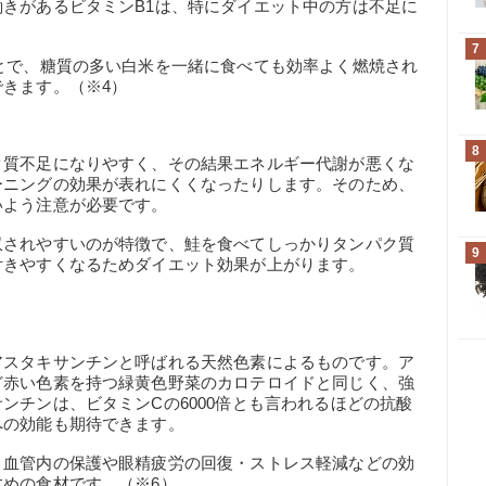
きがあるビタミンB1は、特にダイエット中の方は不足に
7
とで、糖質の多い白米を一緒に食べても効率よく燃焼され
きます。（※4）
8
ク質不足になりやすく、その結果エネルギー代謝が悪くな
ーニングの効果が表れにくくなったりします。そのため、
いよう注意が必要です。
収されやすいのが特徴で、鮭を食べてしっかりタンパク質
9
付きやすくなるためダイエット効果が上がります。
アスタキサンチンと呼ばれる天然色素によるものです。ア
ど赤い色素を持つ緑黄色野菜のカロテロイドと同じく、強
ンチンは、ビタミンCの6000倍とも言われるほどの抗酸
への効能も期待できます。
、血管内の保護や眼精疲労の回復・ストレス軽減などの効
めの食材です。（※6）