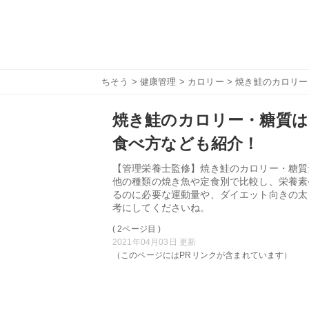
ちそう
>
健康管理
>
カロリー
> 焼き鮭のカロリ
焼き鮭のカロリー・糖質
食べ方なども紹介！
【管理栄養士監修】焼き鮭のカロリー・糖質
他の種類の焼き魚や定食別で比較し、栄養素
るのに必要な運動量や、ダイエット向きの太
考にしてくださいね。
( 2ページ目 )
2021年04月03日 更新
（このページにはPRリンクが含まれています）