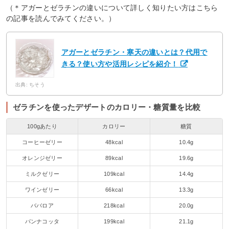
（＊アガーとゼラチンの違いについて詳しく知りたい方はこちら
の記事を読んでみてください。）
アガーとゼラチン・寒天の違いとは？代用で
きる？使い方や活用レシピを紹介！
出典: ちそう
ゼラチンを使ったデザートのカロリー・糖質量を比較
100gあたり
カロリー
糖質
コーヒーゼリー
48kcal
10.4g
オレンジゼリー
89kcal
19.6g
ミルクゼリー
109kcal
14.4g
ワインゼリー
66kcal
13.3g
ババロア
218kcal
20.0g
パンナコッタ
199kcal
21.1g