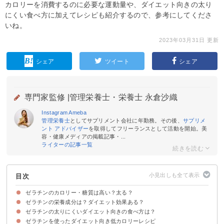
カロリーを消費するのに必要な運動量や、ダイエット向きの太り
にくい食べ方に加えてレシピも紹介するので、参考にしてくださ
いね。
2023年03月31日 更新
シェア
ツイート
シェア
専門家監修 |
管理栄養士・栄養士 永倉沙織
Instagram
Ameba
管理栄養士
としてサプリメント会社に年勤務。その後、
サプリメ
ント アドバイザー
を取得してフリーランスとして活動を開始。美
容・健康メディアの掲載記事・...
ライターの記事一覧
目次
ゼラチンのカロリー・糖質は高い？太る？
ゼラチンの栄養成分は？ダイエット効果ある？
ゼラチンのカロリー・糖質
ゼラチンのカロリー・糖質を寒天やアガーと比較
ゼラチンを使ったデザートのカロリー・糖質量を比較
ゼラチンのカロリーを消費するのに必要な運動量
ゼラチンの太りにくいダイエット向きの食べ方は？
①タンパク質
②ゼラチン
③ビタミン
④ミネラル
ゼラチンを使ったダイエット向き低カロリーレシピ
①夜に食べない
②ゼラチンと一緒に調理されている材料もカロリーを抑える