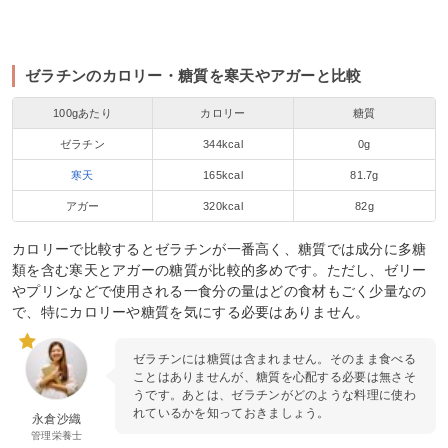
ゼラチンのカロリー・糖質を寒天やアガーと比較
100gあたり
カロリー
糖質
ゼラチン
344kcal
0g
寒天
165kcal
81.7g
アガー
320kcal
82g
カロリーで比較するとゼラチンが一番高く、糖質では成分に多糖
類を含む寒天とアガーの糖質が比較的多めです。ただし、ゼリー
やプリンなどで使用される一食分の量はどの食材もごく少量なの
で、特にカロリーや糖質を気にする必要はありません。
ゼラチンには糖質は含まれません。そのまま食べる
ことはありませんが、糖質を心配する必要は無さそ
うです。あとは、ゼラチンがどのような料理に使わ
れているかを知っておきましょう。
永倉沙織
管理栄養士