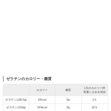
ゼラチンのカロリー・糖質
1日のカロリー摂
カロリー
糖質
取量に占める割合
ゼラチン(1袋:5g)
18kcal
0g
1％
ゼラチン(100g)
344kcal
0g
16％