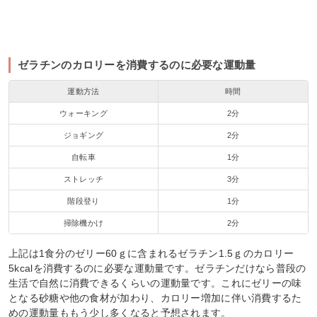
ゼラチンのカロリーを消費するのに必要な運動量
運動方法
時間
ウォーキング
2分
ジョギング
2分
自転車
1分
ストレッチ
3分
階段登り
1分
掃除機かけ
2分
上記は1食分のゼリー60ｇに含まれるゼラチン1.5ｇのカロリー
5kcalを消費するのに必要な運動量です。ゼラチンだけなら普段の
生活で自然に消費できるくらいの運動量です。これにゼリーの味
となる砂糖や他の食材が加わり、カロリー増加に伴い消費するた
めの運動量ももう少し多くなると予想されます。