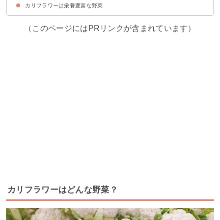
カリフラワーは栄養豊富な野菜
①カリフラワーとベーコンの炒め物
②カリフラワーのスープ
③オートミールのカリフラワーのパン
（このページにはPRリンクが含まれています）
カリフラワーはどんな野菜？