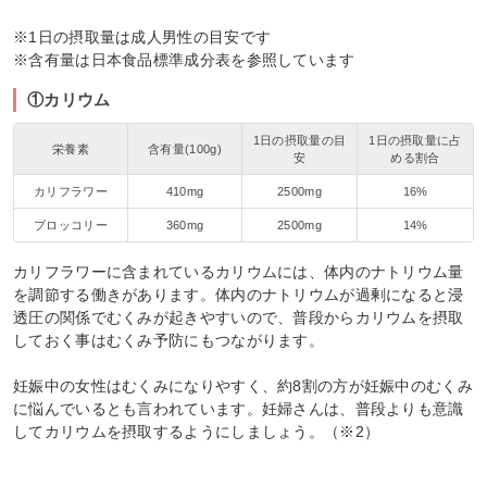
※1日の摂取量は成人男性の目安です
※含有量は日本食品標準成分表を参照しています
①カリウム
1日の摂取量の目
1日の摂取量に占
栄養素
含有量(100g)
安
める割合
カリフラワー
410mg
2500mg
16%
ブロッコリー
360mg
2500mg
14%
カリフラワーに含まれているカリウムには、体内のナトリウム量
を調節する働きがあります。体内のナトリウムが過剰になると浸
透圧の関係でむくみが起きやすいので、普段からカリウムを摂取
しておく事はむくみ予防にもつながります。
妊娠中の女性はむくみになりやすく、約8割の方が妊娠中のむくみ
に悩んでいるとも言われています。妊婦さんは、普段よりも意識
してカリウムを摂取するようにしましょう。（※2）