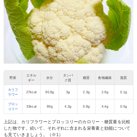
エネル
タンパ
野菜
水分
糖質
食物繊維
脂質
ギー
ク質
カリフ
27kcal
90.8g
3g
2.3g
2.9g
0.1g
ラワー
ブロッ
33kcal
89g
4.3g
0.8g
4.4g
0.5g
コリー
上記は、カリフラワーとブロッコリーのカロリー・糖質量を比較
した物です。続いて、それぞれに含まれる栄養素と効能について
も見ていきましょう。（※1）