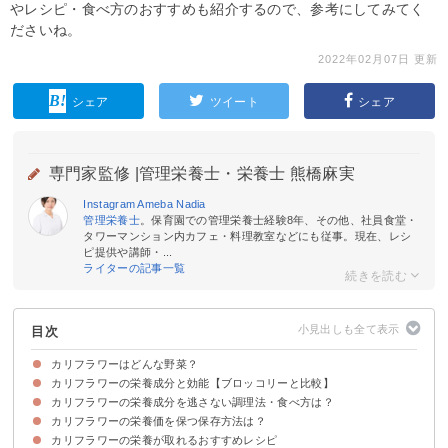
やレシピ・食べ方のおすすめも紹介するので、参考にしてみてく
ださいね。
2022年02月07日 更新
シェア
ツイート
シェア
専門家監修 |
管理栄養士・栄養士 熊橋麻実
Instagram
Ameba
Nadia
管理栄養士
。保育園での管理栄養士経験8年、その他、社員食堂・
タワーマンション内カフェ・料理教室などにも従事。現在、レシ
ピ提供や講師・...
ライターの記事一覧
目次
カリフラワーはどんな野菜？
カリフラワーの栄養成分と効能【ブロッコリーと比較】
カリフラワーの旬
新鮮なカリフラワーの選び方
カリフラワーの栄養成分を逃さない調理法・食べ方は？
①カリウム
②ビタミンC
③食物繊維
④βカロテン
カリフラワーの栄養価を保つ保存方法は？
茹でずに蒸す
カリフラワーの栄養が取れるおすすめレシピ
カリフラワーを冷蔵保存する方法・期間
カリフラワーを冷凍保存する方法・期間