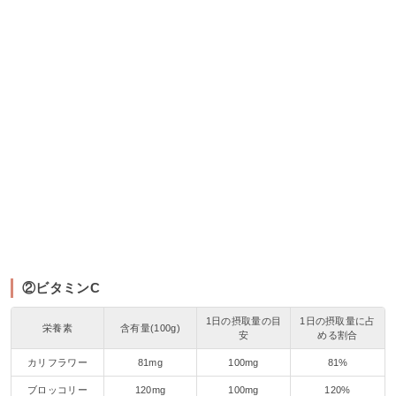
②ビタミンC
1日の摂取量の目
1日の摂取量に占
栄養素
含有量(100g)
安
める割合
カリフラワー
81mg
100mg
81%
ブロッコリー
120mg
100mg
120%