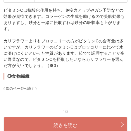
ビタミンCは抗酸化作用を持ち、免疫力アップやガン予防などの
効果が期待できます。コラーゲンの生成を助けるので美肌効果も
ありますし、鉄分と一緒に摂取すれば鉄分の吸収率も上がりま
す。
カリフラワーよりもブロッコリーの方がビタミンCの含有量は多
いですが、カリフラワーのビタミンCはブロッコリーに比べて水
に溶けにくいといった性質があります。茹でて調理することが多
い野菜なので、ビタミンCを摂取したいならカリフラワーを選ん
だ方が良いでしょう。（※3）
③食物繊維
( 次のページへ続く )
1/3
続きを読む