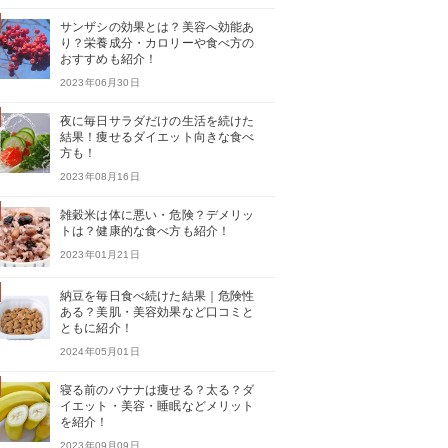
サンザシの効果とは？美容へ効能あ
り？栄養成分・カロリーや食べ方の
おすすめも紹介！
2023年06月30日
夜に毎日サラダだけの生活を続けた
結果！痩せるダイエット向きな食べ
方も！
2023年08月16日
雑穀米は体に悪い・危険？デメリッ
トは？健康的な食べ方も紹介！
2023年01月21日
納豆を毎日食べ続けた結果｜危険性
ある？美肌・美容効果など口コミと
ともに紹介！
2024年05月01日
寝る前のバナナは痩せる？太る？ダ
イエット・美容・睡眠などメリット
を紹介！
2023年09月09日