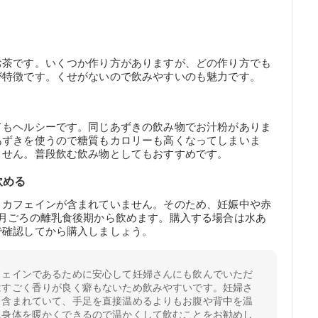
お茶です。いくつか作り方がありますが、どの作り方でも
が特徴です。くせがないので飲みやすいのも魅力です。
てもヘルシーです。同じあずきの飲み物でお汁粉がありま
あずきを使うので糖質もカロリーも高くなってしまいま
ません。普段飲む飲み物としてもおすすめです。
飲める
、カフェインが含まれていません。そのため、妊娠中や赤
か月ごろの離乳食後期から飲めます。購入する場合は水あ
で確認してから購入しましょう。
フェインであるために安心して妊婦さんにも飲んでいただ
はすごく香りが良く癖もないため飲みやすいです。妊婦さ
も含まれていて、手足を直接温めるよりもお腹や背中を温
に身体を暖かくできるので温かくして飲むことをお勧めし