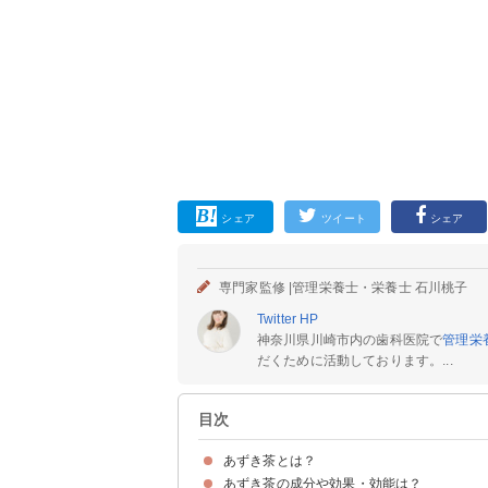
シェア
ツイート
シェア
専門家監修 |
管理栄養士・栄養士 石川桃子
Twitter
HP
神奈川県川崎市内の歯科医院で
管理栄
だくために活動しております。...
目次
あずき茶とは？
あずき茶の成分や効果・効能は？
小豆を煮出して作るお茶
あずき茶のカロリー・糖質
ノンカフェインで妊婦・赤ちゃんも飲める