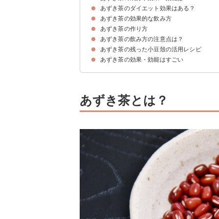
あずき茶のダイエット効果はある？
①免疫力がつく
②貧血の予防
③冷え性予防
④美肌効果
⑤疲労回復
あずき茶の効果的な飲み方
①便秘解消
②基礎代謝の向上
③脂肪の蓄積を防ぐ
④むくみ解消する
あずき茶の作り方
あずき茶を飲む量・タイミング
残った小豆も食べるのがおすすめ
あずき茶の飲み方の注意点は？
①あずき茶の茶葉からの作り方
②あずき茶を豆からの作り方
③あずき茶の水筒での作り方
あずき茶の残った小豆殼の活用レシピ
飲みすぎると副作用がある
あずき茶の効果・効能はすごい
①あずきヨーグルト
②あずき煮
③あずきのスイーツ蒸しパン
あずき茶とは？