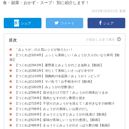
食・副菜・おかず・スープ〉別に紹介します！
2023年10月21日 更新
シェア
ツイート
シェア
目次
「みょうが」の人気レシピが知りたい！
【つくれぽ3204件】ふっくら美味しい！みょうが入りのいなり寿司【動
画】
【つくれぽ2942件】夏野菜とみょうがのごま油和え【動画】
【つくれぽ2881件】冷たくて美味しいさっぱり冷や汁
【つくれぽ1130件】鶏胸肉の水晶鶏！みょうがトッピング
【つくれぽ1130件】サバ缶で！お手軽冷や汁【動画】
【つくれぽ1002件】みょうがの甘酢漬け
【つくれぽ996件】混ぜるだけで完了！みょうがの簡単おつまみ
【つくれぽ734件】鶏肉となすのポン酢照り焼き
【つくれぽ723件】千切りのみょうがを添えて！皮付きなすの味噌汁
【つくれぽ708件】みょうがの美味しい山形のだし
【つくれぽ634件】きゅうりとなすとみょうがの浅漬け【動画】
【つくれぽ623件】薬味が美味しい！なすの煮浸し【動画】
【つくれぽ486件】きゅうりとみょうがのさっぱり酢の物【動画】