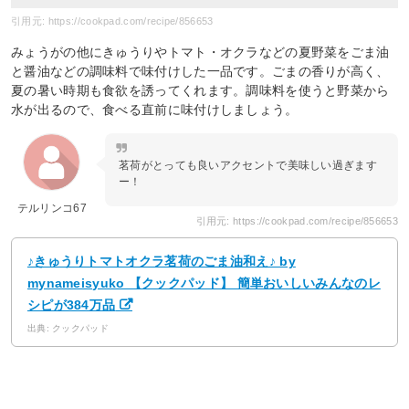
引用元: https://cookpad.com/recipe/856653
みょうがの他にきゅうりやトマト・オクラなどの夏野菜をごま油
と醤油などの調味料で味付けした一品です。ごまの香りが高く、
夏の暑い時期も食欲を誘ってくれます。調味料を使うと野菜から
水が出るので、食べる直前に味付けしましょう。
茗荷がとっても良いアクセントで美味しい過ぎます
ー！
テルリンコ67
引用元: https://cookpad.com/recipe/856653
♪きゅうりトマトオクラ茗荷のごま油和え♪ by
mynameisyuko 【クックパッド】 簡単おいしいみんなのレ
シピが384万品
出典: クックパッド