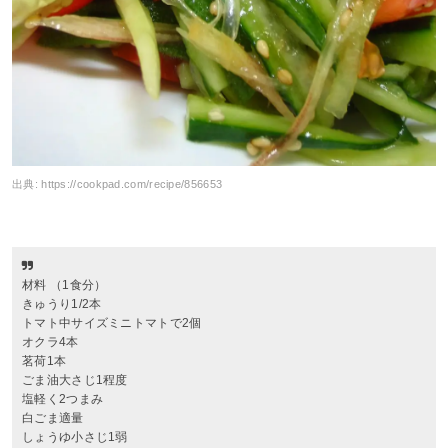
出典:
https://cookpad.com/recipe/856653
材料 （1食分）
きゅうり1/2本
トマト中サイズミニトマトで2個
オクラ4本
茗荷1本
ごま油大さじ1程度
塩軽く2つまみ
白ごま適量
しょうゆ小さじ1弱