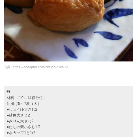
出典:
https://cookpad.com/recipe/378512
材料 （10～14個分位）
油揚げ5～7枚（大）
●しょうゆ大さじ2
●砂糖大さじ2
●みりん大さじ2
●だしの素小さじ1/2
●水カップ1と1/2