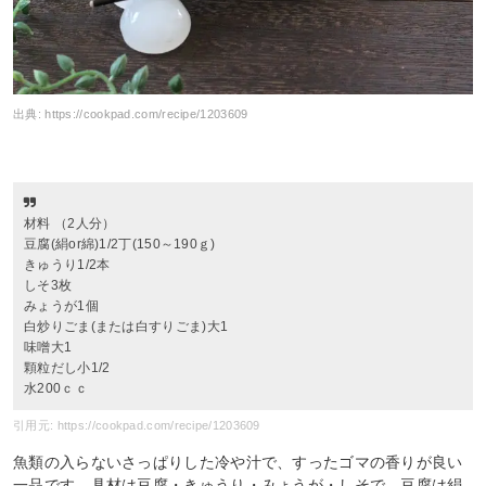
出典:
https://cookpad.com/recipe/1203609
材料 （2人分）
豆腐(絹or綿)1/2丁(150～190ｇ)
きゅうり1/2本
しそ3枚
みょうが1個
白炒りごま(または白すりごま)大1
味噌大1
顆粒だし小1/2
水200ｃｃ
引用元: https://cookpad.com/recipe/1203609
魚類の入らないさっぱりした冷や汁で、すったゴマの香りが良い
一品です。具材は豆腐・きゅうり・みょうが・しそで、豆腐は絹