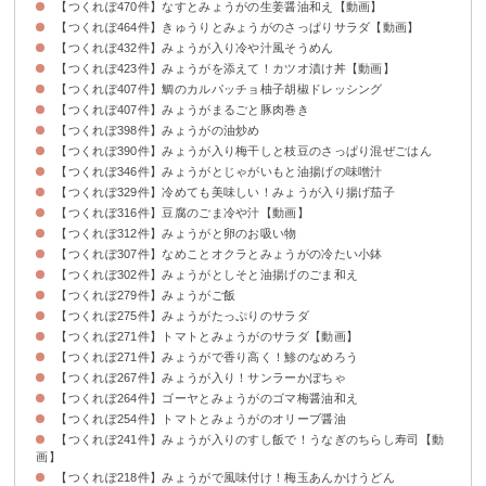
【つくれぽ470件】なすとみょうがの生姜醤油和え【動画】
【つくれぽ464件】きゅうりとみょうがのさっぱりサラダ【動画】
【つくれぽ432件】みょうが入り冷や汁風そうめん
【つくれぽ423件】みょうがを添えて！カツオ漬け丼【動画】
【つくれぽ407件】鯛のカルパッチョ柚子胡椒ドレッシング
【つくれぽ407件】みょうがまるごと豚肉巻き
【つくれぽ398件】みょうがの油炒め
【つくれぽ390件】みょうが入り梅干しと枝豆のさっぱり混ぜごはん
【つくれぽ346件】みょうがとじゃがいもと油揚げの味噌汁
【つくれぽ329件】冷めても美味しい！みょうが入り揚げ茄子
【つくれぽ316件】豆腐のごま冷や汁【動画】
【つくれぽ312件】みょうがと卵のお吸い物
【つくれぽ307件】なめことオクラとみょうがの冷たい小鉢
【つくれぽ302件】みょうがとしそと油揚げのごま和え
【つくれぽ279件】みょうがご飯
【つくれぽ275件】みょうがたっぷりのサラダ
【つくれぽ271件】トマトとみょうがのサラダ【動画】
【つくれぽ271件】みょうがで香り高く！鯵のなめろう
【つくれぽ267件】みょうが入り！サンラーかぼちゃ
【つくれぽ264件】ゴーヤとみょうがのゴマ梅醤油和え
【つくれぽ254件】トマトとみょうがのオリーブ醤油
【つくれぽ241件】みょうが入りのすし飯で！うなぎのちらし寿司【動
画】
【つくれぽ218件】みょうがで風味付け！梅玉あんかけうどん