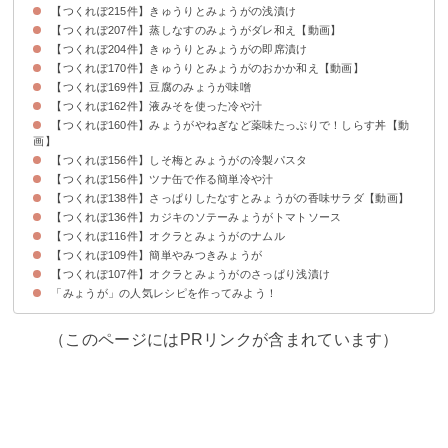
【つくれぽ215件】きゅうりとみょうがの浅漬け
【つくれぽ207件】蒸しなすのみょうがダレ和え【動画】
【つくれぽ204件】きゅうりとみょうがの即席漬け
【つくれぽ170件】きゅうりとみょうがのおかか和え【動画】
【つくれぽ169件】豆腐のみょうが味噌
【つくれぽ162件】液みそを使った冷や汁
【つくれぽ160件】みょうがやねぎなど薬味たっぷりで！しらす丼【動
画】
【つくれぽ156件】しそ梅とみょうがの冷製パスタ
【つくれぽ156件】ツナ缶で作る簡単冷や汁
【つくれぽ138件】さっぱりしたなすとみょうがの香味サラダ【動画】
【つくれぽ136件】カジキのソテーみょうがトマトソース
【つくれぽ116件】オクラとみょうがのナムル
【つくれぽ109件】簡単やみつきみょうが
【つくれぽ107件】オクラとみょうがのさっぱり浅漬け
「みょうが」の人気レシピを作ってみよう！
（このページにはPRリンクが含まれています）