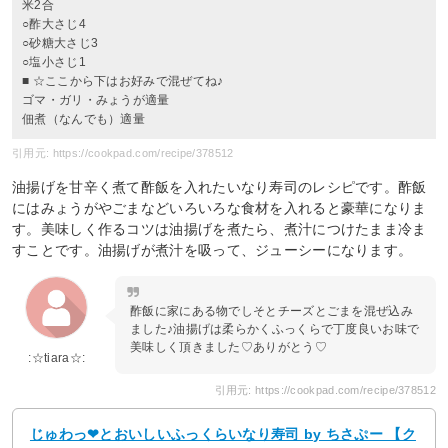
米2合
○酢大さじ4
○砂糖大さじ3
○塩小さじ1
■ ☆ここから下はお好みで混ぜてね♪
ゴマ・ガリ・みょうが適量
佃煮（なんでも）適量
引用元: https://cookpad.com/recipe/378512
油揚げを甘辛く煮て酢飯を入れたいなり寿司のレシピです。酢飯
にはみょうがやごまなどいろいろな食材を入れると豪華になりま
す。美味しく作るコツは油揚げを煮たら、煮汁につけたまま冷ま
すことです。油揚げが煮汁を吸って、ジューシーになります。
酢飯に家にある物でしそとチーズとごまを混ぜ込み
ました♪油揚げは柔らかくふっくらで丁度良いお味で
美味しく頂きました♡ありがとう♡
:☆tiara☆:
引用元: https://cookpad.com/recipe/378512
じゅわっ❤とおいしいふっくらいなり寿司 by ちさぷー 【ク