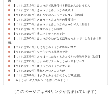
画】
【つくれぽ218件】みょうがで風味付け！梅玉あんかけうどん
【つくれぽ215件】きゅうりとみょうがの浅漬け
【つくれぽ207件】蒸しなすのみょうがダレ和え【動画】
【つくれぽ204件】きゅうりとみょうがの即席漬け
【つくれぽ170件】きゅうりとみょうがのおかか和え【動画】
【つくれぽ169件】豆腐のみょうが味噌
【つくれぽ162件】液みそを使った冷や汁
【つくれぽ160件】みょうがやねぎなど薬味たっぷりで！しらす丼【動
画】
【つくれぽ156件】しそ梅とみょうがの冷製パスタ
【つくれぽ156件】ツナ缶で作る簡単冷や汁
【つくれぽ138件】さっぱりしたなすとみょうがの香味サラダ【動画】
【つくれぽ136件】カジキのソテーみょうがトマトソース
【つくれぽ116件】オクラとみょうがのナムル
【つくれぽ109件】簡単やみつきみょうが
【つくれぽ107件】オクラとみょうがのさっぱり浅漬け
「みょうが」の人気レシピを作ってみよう！
（このページにはPRリンクが含まれています）