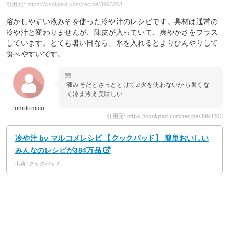
引用元: https://cookpad.com/recipe/3993203
溶かしやすい液みそを使った冷や汁のレシピです。具材は通常の
冷や汁と変わりませんが、陳皮が入っていて、爽やかさをプラス
しています。とても暑い日なら、氷を入れるとよりひんやりして
食べやすいです。
液みそだとさっととけて♫火を使わないから暑くな
く冷え冷え美味しい
tomitomico
引用元: https://cookpad.com/recipe/3993203
冷や汁 by マルコメレシピ 【クックパッド】 簡単おいしい
みんなのレシピが384万品
出典: クックパッド