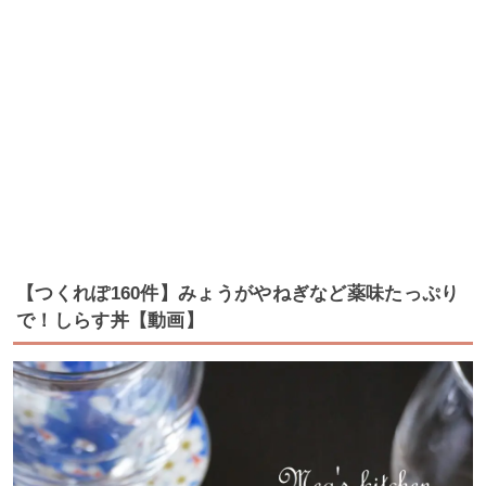
【つくれぽ160件】みょうがやねぎなど薬味たっぷり
で！しらす丼【動画】