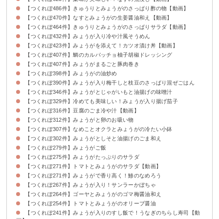
【つくれぽ486件】きゅうりとみょうがのさっぱり酢の物【動画】
【つくれぽ470件】なすとみょうがの生姜醤油和え【動画】
【つくれぽ464件】きゅうりとみょうがのさっぱりサラダ【動画】
【つくれぽ432件】みょうが入り冷や汁風そうめん
【つくれぽ423件】みょうがを添えて！カツオ漬け丼【動画】
【つくれぽ407件】鯛のカルパッチョ柚子胡椒ドレッシング
【つくれぽ407件】みょうがまるごと豚肉巻き
【つくれぽ398件】みょうがの油炒め
【つくれぽ390件】みょうが入り梅干しと枝豆のさっぱり混ぜごはん
【つくれぽ346件】みょうがとじゃがいもと油揚げの味噌汁
【つくれぽ329件】冷めても美味しい！みょうが入り揚げ茄子
【つくれぽ316件】豆腐のごま冷や汁【動画】
【つくれぽ312件】みょうがと卵のお吸い物
【つくれぽ307件】なめことオクラとみょうがの冷たい小鉢
【つくれぽ302件】みょうがとしそと油揚げのごま和え
【つくれぽ279件】みょうがご飯
【つくれぽ275件】みょうがたっぷりのサラダ
【つくれぽ271件】トマトとみょうがのサラダ【動画】
【つくれぽ271件】みょうがで香り高く！鯵のなめろう
【つくれぽ267件】みょうが入り！サンラーかぼちゃ
【つくれぽ264件】ゴーヤとみょうがのゴマ梅醤油和え
【つくれぽ254件】トマトとみょうがのオリーブ醤油
【つくれぽ241件】みょうが入りのすし飯で！うなぎのちらし寿司【動