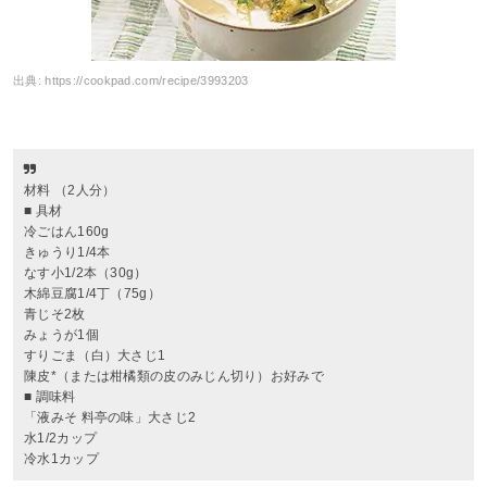
出典:
https://cookpad.com/recipe/3993203
材料 （2人分）
■ 具材
冷ごはん160g
きゅうり1/4本
なす小1/2本（30g）
木綿豆腐1/4丁（75g）
青じそ2枚
みょうが1個
すりごま（白）大さじ1
陳皮*（または柑橘類の皮のみじん切り）お好みで
■ 調味料
「液みそ 料亭の味」大さじ2
水1/2カップ
冷水1カップ