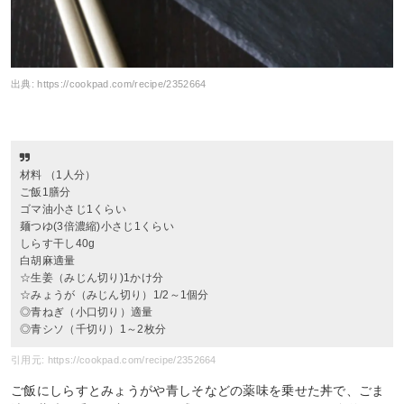
出典:
https://cookpad.com/recipe/2352664
材料 （1人分）
ご飯1膳分
ゴマ油小さじ1くらい
麺つゆ(3倍濃縮)小さじ1くらい
しらす干し40g
白胡麻適量
☆生姜（みじん切り)1かけ分
☆みょうが（みじん切り）1/2～1個分
◎青ねぎ（小口切り）適量
◎青シソ（千切り）1～2枚分
引用元: https://cookpad.com/recipe/2352664
ご飯にしらすとみょうがや青しそなどの薬味を乗せた丼で、ごま