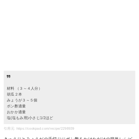
材料 （３～４人分）
胡瓜２本
みょうが３～５個
ポン酢適量
おかか適量
塩(塩もみ用)小さじ1/2ほど
引用元: https://cookpad.com/recipe/2298939
きゅうりとみょうがの千切りにポン酢をかけただけの簡単レシピ