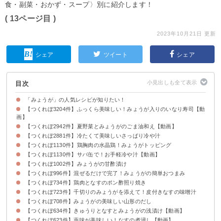
食・副菜・おかず・スープ〉別に紹介します！
( 13ページ目 )
2023年10月21日 更新
シェア
ツイート
シェア
目次
「みょうが」の人気レシピが知りたい！
【つくれぽ3204件】ふっくら美味しい！みょうが入りのいなり寿司【動
画】
【つくれぽ2942件】夏野菜とみょうがのごま油和え【動画】
【つくれぽ2881件】冷たくて美味しいさっぱり冷や汁
【つくれぽ1130件】鶏胸肉の水晶鶏！みょうがトッピング
【つくれぽ1130件】サバ缶で！お手軽冷や汁【動画】
【つくれぽ1002件】みょうがの甘酢漬け
【つくれぽ996件】混ぜるだけで完了！みょうがの簡単おつまみ
【つくれぽ734件】鶏肉となすのポン酢照り焼き
【つくれぽ723件】千切りのみょうがを添えて！皮付きなすの味噌汁
【つくれぽ708件】みょうがの美味しい山形のだし
【つくれぽ634件】きゅうりとなすとみょうがの浅漬け【動画】
【つくれぽ623件】薬味が美味しい！なすの煮浸し【動画】