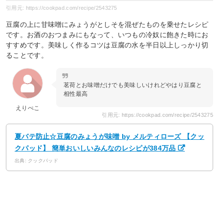
引用元: https://cookpad.com/recipe/2543275
豆腐の上に甘味噌にみょうがとしそを混ぜたものを乗せたレシピ
です。お酒のおつまみにもなって、いつもの冷奴に飽きた時にお
すすめです。美味しく作るコツは豆腐の水を半日以上しっかり切
ることです。
茗荷とお味噌だけでも美味しいけれどやはり豆腐と
相性最高
えりぺこ
引用元: https://cookpad.com/recipe/2543275
夏バテ防止☆豆腐のみょうが味噌 by メルティローズ 【クッ
クパッド】 簡単おいしいみんなのレシピが384万品
出典: クックパッド