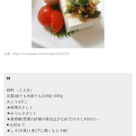
出典:
https://cookpad.com/recipe/2543275
材料 （２人分）
豆腐(絹でも木綿でも)150g~200g
みょうが2こ
★味噌大さじ１
★みりん小さじ１
★素精糖(普通の砂糖の場合は少なめで)小さじ4分の1～
■ お好みで
★しそ(大葉)１枚(下に敷くなら３枚)