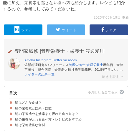
能に加え、栄養素を逃さない食べ方も紹介します。レシピも紹介
するので、参考にしてみてくださいね。
2023年03月19日 更新
シェア
ツイート
シェア
専門家監修 |
管理栄養士・栄養士 渡辺愛理
Ameba
Instagram
Twitter
facabook
温活料理研究家/フリーランス
管理栄養士
管理栄養士
歴年目。大学
卒業後、総合病院・介護老人福祉施設勤務後、2018年7月より、...
ライターの記事一覧
目次
鯖はどんな食材？
鯖の栄養素と効果・効能
鯖の旬
鯖のカロリー・糖質
鯖の栄養成分を効率よく摂れる食べ方は？
①DHA
②EPA
③ビタミンD
④ビタミンB12
⑤ビタミンB2
鯖の栄養がとれる食べ方・レシピのおすすめ
①鯖の水煮缶の汁ごと食べる
②鯖の皮まで食べる
鯖は栄養豊富な食材
①鯖の味噌煮
②鯖の塩焼き
③鯖缶とキャベツのパスタ