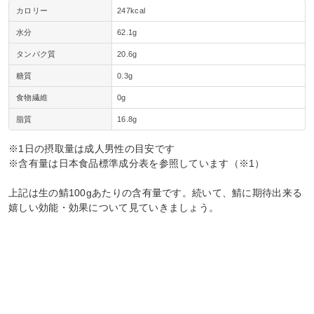
カロリー
247kcal
水分
62.1g
タンパク質
20.6g
糖質
0.3g
食物繊維
0g
脂質
16.8g
※1日の摂取量は成人男性の目安です
※含有量は日本食品標準成分表を参照しています（※1）
上記は生の鯖100gあたりの含有量です。続いて、鯖に期待出来る
嬉しい効能・効果について見ていきましょう。