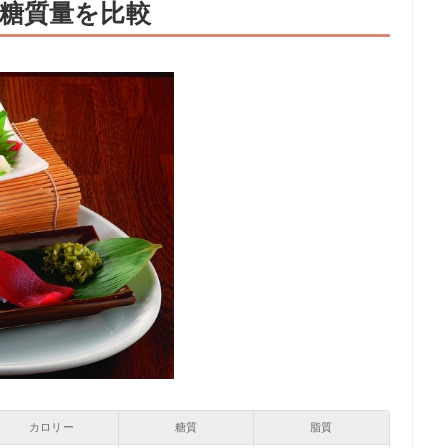
糖質量を比較
カロリー
糖質
脂質