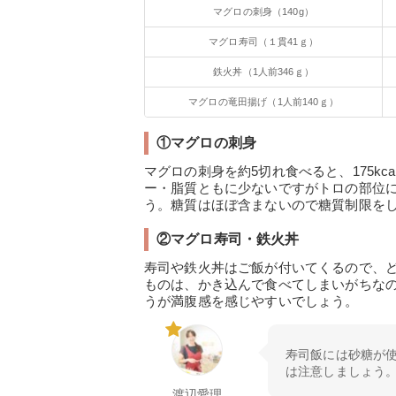
マグロの刺身（140g）
マグロ寿司（１貫41ｇ）
鉄火丼（1人前346ｇ）
マグロの竜田揚げ（1人前140ｇ）
①マグロの刺身
マグロの刺身を約5切れ食べると、175k
ー・脂質ともに少ないですがトロの部位
う。糖質はほぼ含まないので糖質制限を
②マグロ寿司・鉄火丼
寿司や鉄火丼はご飯が付いてくるので、
ものは、かき込んで食べてしまいがちな
うが満腹感を感じやすいでしょう。
寿司飯には砂糖が
は注意しましょう
渡辺愛理