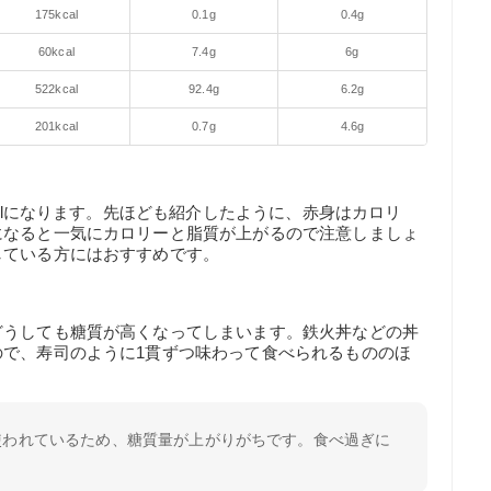
175kcal
0.1g
0.4g
60kcal
7.4g
6g
522kcal
92.4g
6.2g
201kcal
0.7g
4.6g
calになります。先ほども紹介したように、赤身はカロリ
になると一気にカロリーと脂質が上がるので注意しましょ
している方にはおすすめです。
どうしても糖質が高くなってしまいます。鉄火丼などの丼
ので、寿司のように1貫ずつ味わって食べられるもののほ
使われているため、糖質量が上がりがちです。食べ過ぎに
。