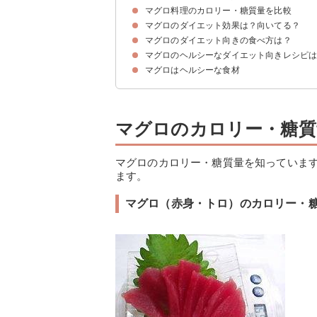
マグロ料理のカロリー・糖質量を比較
マグロ（赤身・トロ）のカロリー・糖質量
マグロのカロリー・糖質量を他の魚類と比較
マグロのダイエット効果は？向いてる？
①マグロの刺身
②マグロ寿司・鉄火丼
③マグロの竜田揚げ
マグロのダイエット向きの食べ方は？
①ビタミンB群｜基礎代謝の向上
②DHA・EPA｜悪玉コレステロールを減少
③カリウム｜むくみ解消
マグロのヘルシーなダイエット向きレシピ
①トロより赤身を食べる
②刺身・寿司など生で食べる
マグロはヘルシーな食材
①マグロのユッケ（201kcal）
②マグロの煮つけ（203kcal）
③マグロステーキ（207kcal）
マグロのカロリー・糖質
マグロのカロリー・糖質量を知っていま
ます。
マグロ（赤身・トロ）のカロリー・