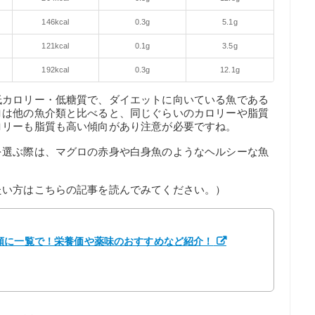
146kcal
0.3g
5.1g
121kcal
0.1g
3.5g
192kcal
0.3g
12.1g
低カロリー・低糖質で、ダイエットに向いている魚である
ロは他の魚介類と比べると、同じぐらいのカロリーや脂質
ロリーも脂質も高い傾向があり注意が必要ですね。
を選ぶ際は、マグロの赤身や白身魚のようなヘルシーな魚
たい方はこちらの記事を読んでみてください。）
順に一覧で！栄養価や薬味のおすすめなど紹介！