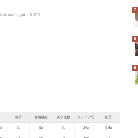
7
am/sakana/maguro_9.JPG
8
9
ー
糖質
食物繊維
炭水化物
タンパク質
脂質
al
0g
0g
0g
24g
0.4g