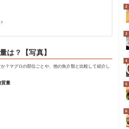
2
は？
3
量は？【写真】
4
すか？マグロの部位ごとや、他の魚介類と比較して紹介し
糖質量
5
6