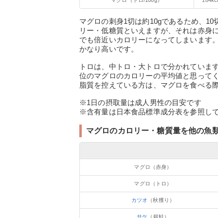
マグロ（トロ/100g）
184kc
マグロの刺身1切は約10gであるため、10
リー・低糖質といえますが、それは赤身に
でも倍近いカロリーになってしまいます
かなり高いです。
トロは、中トロ・大トロで分かれていま
位のマグロのカロリーの平均値と思って
脂質を控えている方は、マグロを食べる
※1日の摂取量は成人男性の目安です
※含有量は日本食品標準成分表を参照して
マグロのカロリー・糖質量を他の魚
マグロ（赤身）
マグロ（トロ）
カツオ
（秋獲り）
サケ
（銀鮭）