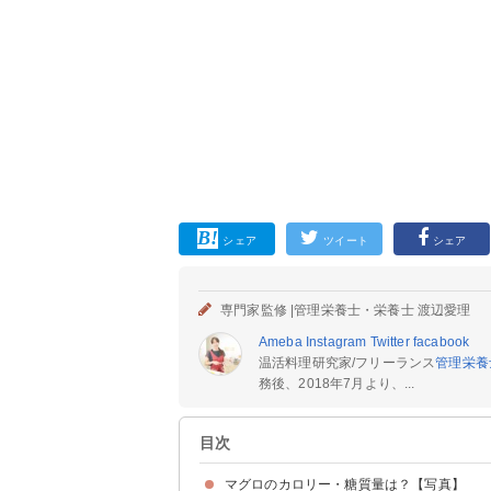
シェア
ツイート
シェア
専門家監修 |
管理栄養士・栄養士 渡辺愛理
Ameba
Instagram
Twitter
facabook
温活料理研究家/フリーランス
管理栄養
務後、2018年7月より、...
目次
マグロのカロリー・糖質量は？【写真】