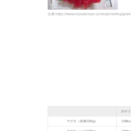
出典:
https://www.eiyoukeisan.com/calorie/img/gr
カロリ
マグロ（赤身/100g）
108kc