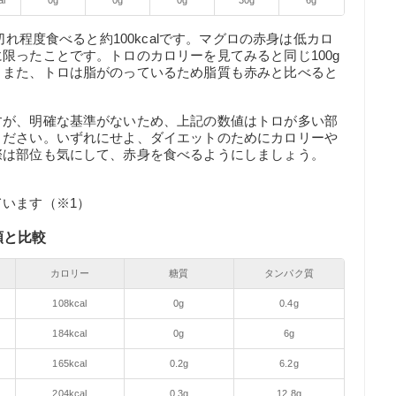
al
0g
0g
0g
30g
6g
切れ程度食べると約100kcalです。マグロの赤身は低カロ
限ったことです。トロのカロリーを見てみると同じ100g
。また、トロは脂がのっているため脂質も赤みと比べると
すが、明確な基準がないため、上記の数値はトロが多い部
ください。いずれにせよ、ダイエットのためにカロリーや
際は部位も気にして、赤身を食べるようにしましょう。
います（※1）
類と比較
カロリー
糖質
タンパク質
108kcal
0g
0.4g
184kcal
0g
6g
165kcal
0.2g
6.2g
204kcal
0.3g
12.8g