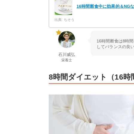
16時間断食中に効果的＆NG
出典: ちそう
16時間断食は8時
してバランスの良
石川威弘
栄養士
8時間ダイエット（16