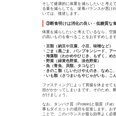
そして健康的に体重を減らしたいと考え
る量を減らしても、栄養バランスが悪け
いては、後述します。
③断食明けは消化の良い・低糖質な
体重を減らしたいと考えているなら、空
の高いものを食べることをおすすめしま
・豆類（納豆や豆腐、小豆、味噌など）
・ごま（黒ごま、パンプキンシード、ア
・海藻類（わかめやひじき、もずく、め
・野菜（緑黄色野菜、淡色野菜）
・魚（青魚、貝類、タコなど）
・きのこ類（しいたけやえのき、なめこ
・いも類（さつまいもやじゃがいも、こ
ファスティングによって胃腸を休ませて
担がかかってしまいまです。そのため、
がけましょう。
なお、タンパク質（Protein)と脂質（Fat
事もダイエットの成功を促進します。お
ことで、このバランスが最も効率よく必