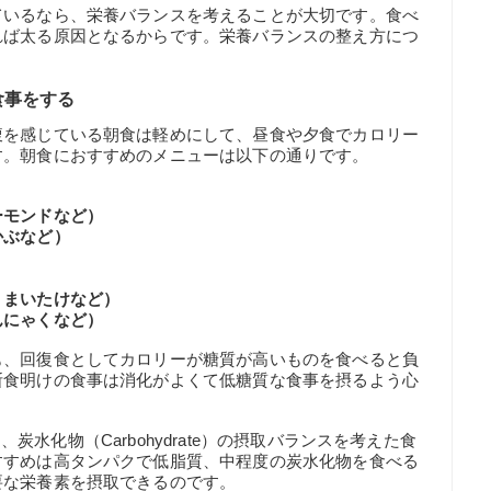
ているなら、栄養バランスを考えることが大切です。食べ
れば太る原因となるからです。栄養バランスの整え方につ
食事をする
腹を感じている朝食は軽めにして、昼食や夕食でカロリー
す。朝食におすすめのメニューは以下の通りです。
ーモンドなど）
かぶなど）
、まいたけなど）
んにゃくなど）
も、回復食としてカロリーが糖質が高いものを食べると負
断食明けの食事は消化がよくて低糖質な食事を摂るよう心
）、炭水化物（Carbohydrate）の摂取バランスを考えた食
すすめは高タンパクで低脂質、中程度の炭水化物を食べる
要な栄養素を摂取できるのです。