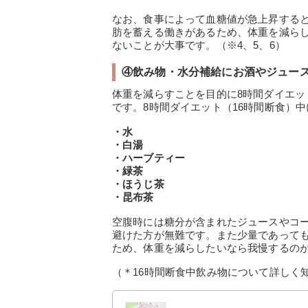
なお、食事によって血糖値が急上昇する
肪を蓄える働きがあるため、体重を減ら
ないことが大事です。（※4、5、6）
④飲み物・水分補給にお酒やジュー
体重を減らすことを目的に8時間ダイエッ
です。8時間ダイエット（16時間断食）
・水
・白湯
・ハーブティー
・緑茶
・ほうじ茶
・昆布茶
空腹時には糖分が含まれたジュースやコ
避けた方が無難です。また少量であって
ため、体重を減らしたいなら我慢するの
（＊16時間断食中飲み物について詳しく