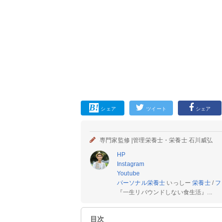
シェア
ツイート
シェア
専門家監修 |
管理栄養士・栄養士 石川威弘
HP
Instagram
Youtube
パーソナル栄養士
いっしー
栄養士
/
フ
『一生リバウンドしない食生活』...
目次