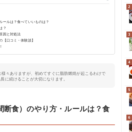
2
て過ごす」ダイエット方法
・ルールは？食べていいものは？
は？
いい
る
い原因と対処法
3
替えてもOK
ヨーグルトなら食べてもOK
人の【口コミ・体験談】
！
4
は様々ありますが、初めてすぐに脂肪燃焼が起こるわけで
気長に続けることが大切になります。
5
時間断食）のやり方・ルールは？食
6