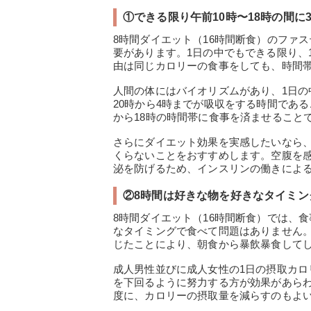
①できる限り午前10時〜18時の間に
8時間ダイエット（16時間断食）のファ
要があります。1日の中でもできる限り、
由は同じカロリーの食事をしても、時間
人間の体にはバイオリズムがあり、1日の中
20時から4時までが吸収をする時間であ
から18時の時間帯に食事を済ませること
さらにダイエット効果を実感したいなら、
くらないことをおすすめします。空腹を
泌を防げるため、インスリンの働きによる
②8時間は好きな物を好きなタイミン
8時間ダイエット（16時間断食）では、
なタイミングで食べて問題はありません。
じたことにより、朝食から暴飲暴食して
成人男性並びに成人女性の1日の摂取カ
を下回るように努力する方が効果があらわ
度に、カロリーの摂取量を減らすのもよ