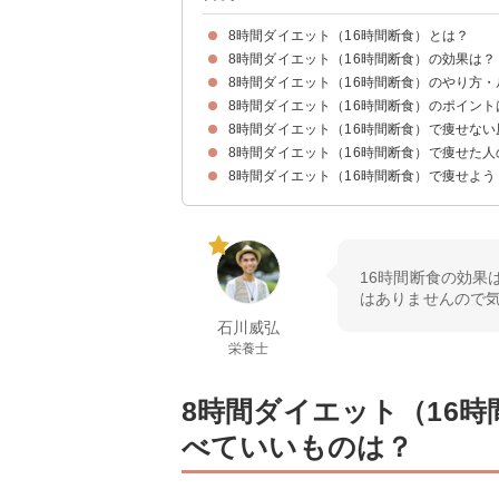
8時間ダイエット（16時間断食）とは？
8時間ダイエット（16時間断食）の効果は？
8時間ダイエットは「1日のうち16時間を断食し
8時間ダイエット（16時間断食）のやり方
①食べ過ぎを防ぐ
②痩せやすい体質になる
③体の疲れが取れる
④アンチエイジング効果もある
8時間ダイエット（16時間断食）のポイント
①できる限り午前10時〜18時の間に3食済ませる
②8時間は好きな物を好きなタイミングで食べて
③断食明けは消化の良い・低糖質な食事をする
④飲み物・水分補給にお酒やジュースなどは避け
8時間ダイエット（16時間断食）で痩せな
①栄養バランスの良い食事を心がける
②8時間が難しい場合は12時間ダイエットに切り
③断食中にどうしても食べたい場合はナッツ類・
8時間ダイエット（16時間断食）で痩せた
①継続期間が短い
②摂取カロリーが多過ぎる
8時間ダイエット（16時間断食）で痩せよう
①2週間で-2.5キロ！
②2日で-1キロ！
③食事制限なしで-3.8キロ！
④トレーニングと併用で2週間で-3キロ！
⑤ランニングと併用で1年で-10キロ！
16時間断食の効果
はありませんので
石川威弘
栄養士
8時間ダイエット（16
べていいものは？