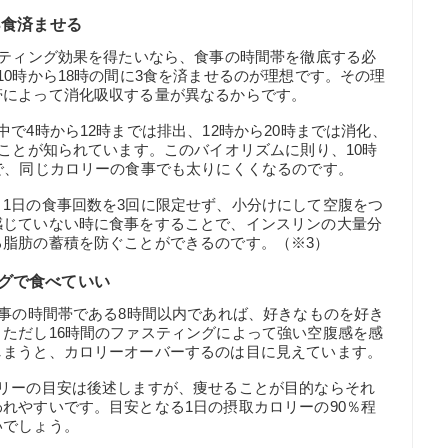
3食済ませる
スティング効果を得たいなら、食事の時間帯を徹底する必
10時から18時の間に3食を済ませるのが理想です。その理
帯によって消化吸収する量が異なるからです。
で4時から12時までは排出、12時から20時までは消化、
ることが知られています。このバイオリズムに則り、10時
で、同じカロリーの食事でも太りにくくなるのです。
1日の食事回数を3回に限定せず、小分けにして空腹をつ
感じていない時に食事をすることで、インスリンの大量分
脂肪の蓄積を防ぐことができるのです。（※3）
グで食べていい
食事の時間帯である8時間以内であれば、好きなものを好き
ただし16時間のファスティングによって強い空腹感を感
しまうと、カロリーオーバーするのは目に見えています。
ロリーの目安は後述しますが、痩せることが目的ならそれ
れやすいです。目安となる1日の摂取カロリーの90％程
いでしょう。