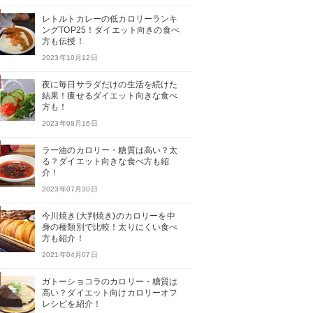
レトルトカレーの低カロリーランキ
ングTOP25！ダイエット向きの食べ
方も伝授！
2023年10月12日
夜に毎日サラダだけの生活を続けた
結果！痩せるダイエット向きな食べ
方も！
2023年08月16日
ラー油のカロリー・糖質は高い？太
る？ダイエット向きな食べ方も紹
介！
2023年07月30日
今川焼き(大判焼き)のカロリーを中
身の種類別で比較！太りにくい食べ
方も紹介！
2021年04月07日
ガトーショコラのカロリー・糖質は
高い？ダイエット向けカロリーオフ
レシピを紹介！