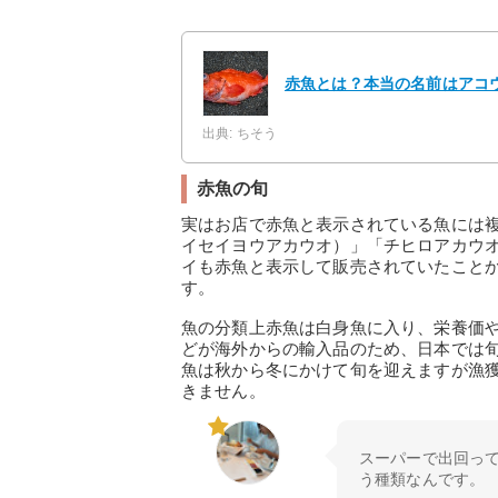
赤魚とは？本当の名前はアコ
出典: ちそう
赤魚の旬
実はお店で赤魚と表示されている魚には
イセイヨウアカウオ）」「チヒロアカウ
イも赤魚と表示して販売されていたこと
す。
魚の分類上赤魚は白身魚に入り、栄養価や
どが海外からの輸入品のため、日本では
魚は秋から冬にかけて旬を迎えますが漁
きません。
スーパーで出回っ
う種類なんです。