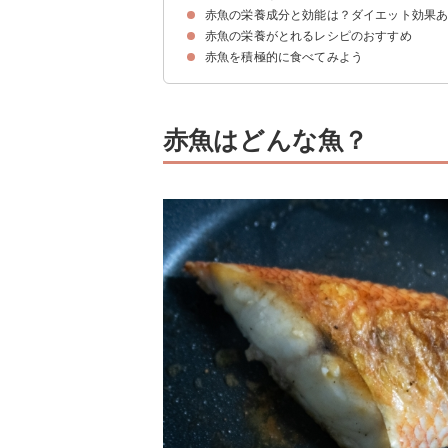
赤魚の栄養成分と効能は？ダイエット効果
赤魚の旬
赤魚のカロリー・糖質
赤魚の栄養がとれるレシピのおすすめ
①カリウム
②DHA・EPA
③ビタミンA
④タンパク質
赤魚を積極的に食べてみよう
①赤魚の粕漬け
②赤魚の煮付け
③赤魚のごま醤油焼き
⓸赤魚の西京焼き
赤魚はどんな魚？