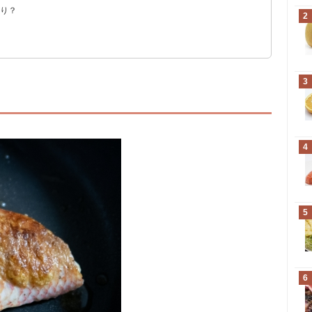
あり？
2
3
4
5
6