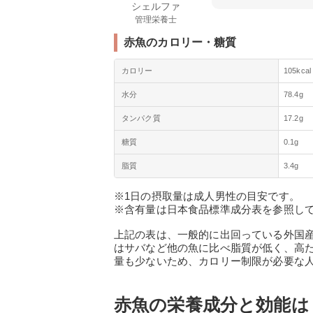
シェルファ
管理栄養士
赤魚のカロリー・糖質
カロリー
105kcal
水分
78.4g
タンパク質
17.2g
糖質
0.1g
脂質
3.4g
※1日の摂取量は成人男性の目安です。
※含有量は日本食品標準成分表を参照して
上記の表は、一般的に出回っている外国産
はサバなど他の魚に比べ脂質が低く、高
量も少ないため、カロリー制限が必要な
赤魚の栄養成分と効能は