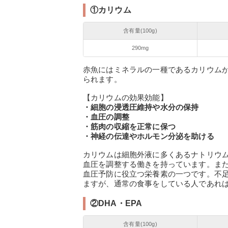
①カリウム
含有量(100g)
290mg
赤魚にはミネラルの一種であるカリウム
られます。
【カリウムの効果効能】
・細胞の浸透圧維持や水分の保持
・血圧の調整
・筋肉の収縮を正常に保つ
・神経の伝達やホルモン分泌を助ける
カリウムは細胞外液に多くあるナトリウ
血圧を調整する働きを持っています。ま
血圧予防に役立つ栄養素の一つです。不
ますが、通常の食事をしている人であれば
②DHA・EPA
含有量(100g)