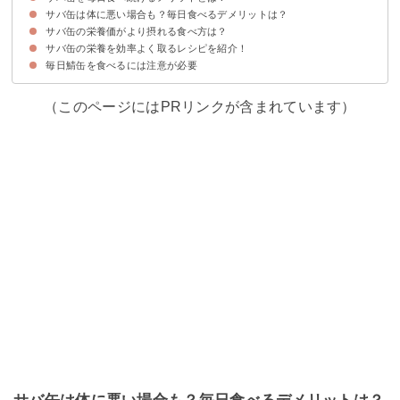
サバ缶は体に悪い場合も？毎日食べるデメリットは？
①悪玉コレステロール値が下がる
②ダイエット効果が見込める・痩せる
③がん予防になる
④骨折予防になる
サバ缶の栄養価がより摂れる食べ方は？
①塩分を過剰摂取する可能性がある
②プリン体が多く痛風になる可能性がある
サバ缶の栄養を効率よく取るレシピを紹介！
サバ缶の煮汁も飲む・料理に活用する
毎日鯖缶を食べるには注意が必要
①サバ納豆丼
②モッツァレラとサバ缶のトマトパスタ
③サバ缶サラダ
（このページにはPRリンクが含まれています）