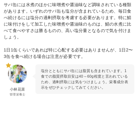
サバ缶には水煮のほかに味噌煮や醤油味など調味されている種類
があります。いずれのサバ缶も塩分が含まれているため、毎日食
べ続けるには塩分の過剰摂取を考慮する必要があります。特に鯖
に味付けをして加工した味噌煮や醤油味のものは、鯖の水煮に比
べて食べやすさは勝るものの、高い塩分量となるので気を付けま
しょう。
1日1缶くらいであれば特に心配する必要はありませんが、1日2〜
3缶を食べ続ける場合は注意が必要です。
塩分とともにサバ缶には脂質も含まれています。1
食での脂質摂取目安は40～60g程度と言われている
ため、過剰摂取には気をつけましょう。栄養成分表
示をぜひチェックしてみてください。
小林花菜
管理栄養士