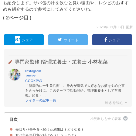
も紹介します。サバ缶の汁を飲むと良い理由や、レシピのおすす
めも紹介するので参考にしてみてくださいね。
( 2ページ目 )
2023年09月03日 更新
シェア
ツイート
シェア
専門家監修 |
管理栄養士・栄養士 小林花菜
Instagram
Twitter
COOKPAD
「健康的に一生飲兵衛」。身内が病気で大好きなお酒をやめた事
をきっかけに、このテーマで活動開始。管理栄養士として営業
職、給食・...
ライターの記事一覧
目次
毎日サバ缶を食べ続けた結果は？どうなる？
サバ缶を毎日食べ続けるメリットとは？
毎日サバ缶を食べ続けた人の口コミ