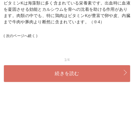
ビタミンKは海藻類に多く含まれている栄養素です。出血時に血液
を凝固させる効能とカルシウムを骨への沈着を助ける作用があり
ます。肉類の中でも、特に鶏肉はビタミンKが豊富で卵や皮、内臓
まで牛肉や豚肉より断然に含まれています。（※4）
( 次のページへ続く )
1/4
続きを読む