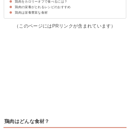
鶏肉をカロリーオフで食べるには？
①揚げ・焼きで脂溶性ビタミンの吸収率をあげる
②茹で料理の場合は煮汁まで食べる
鶏肉の栄養がとれるレシピのおすすめ
①皮をパリパリになるまで焼く
②蒸し料理で食べる
鶏肉は栄養豊富な食材
①～ニンニク香る～ネギだく鶏ささみ
②蒸し鶏とトマトのサラダ～にら塩だれがけ～
③チーズと大葉のノンフライささみカツ
（このページにはPRリンクが含まれています）
鶏肉はどんな食材？