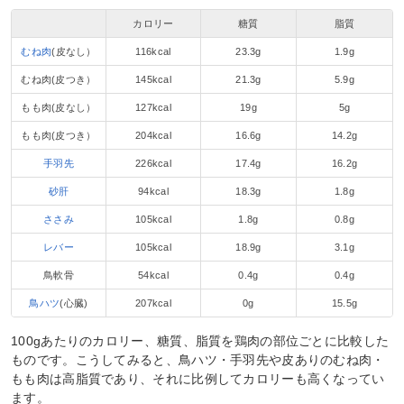
カロリー
糖質
脂質
むね肉
(皮なし）
116kcal
23.3g
1.9g
むね肉(皮つき）
145kcal
21.3g
5.9g
もも肉(皮なし）
127kcal
19g
5g
もも肉(皮つき）
204kcal
16.6g
14.2g
手羽先
226kcal
17.4g
16.2g
砂肝
94kcal
18.3g
1.8g
ささみ
105kcal
1.8g
0.8g
レバー
105kcal
18.9g
3.1g
鳥軟骨
54kcal
0.4g
0.4g
鳥ハツ
(心臓)
207kcal
0g
15.5g
100gあたりのカロリー、糖質、脂質を鶏肉の部位ごとに比較した
ものです。こうしてみると、鳥ハツ・手羽先や皮ありのむね肉・
もも肉は高脂質であり、それに比例してカロリーも高くなってい
ます。