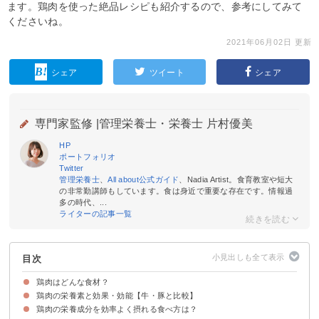
ます。鶏肉を使った絶品レシピも紹介するので、参考にしてみて
くださいね。
2021年06月02日 更新
シェア
ツイート
シェア
専門家監修 |
管理栄養士・栄養士 片村優美
HP
ポートフォリオ
Twitter
管理栄養士
、
All about公式ガイド
、Nadia Artist。食育教室や短大
の非常勤講師もしています。食は身近で重要な存在です。情報過
多の時代、...
ライターの記事一覧
目次
鶏肉はどんな食材？
鶏肉の栄養素と効果・効能【牛・豚と比較】
鶏肉の部位・種類
鶏肉の栄養成分を効率よく摂れる食べ方は？
①タンパク質
②ナイアシン
③ビタミンK
④セレン
⑤メチオニン
⑥トリプトファン