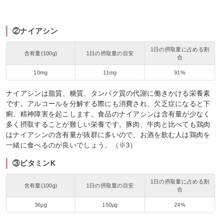
②ナイアシン
1日の摂取量に占める割
含有量(100g)
1日の摂取量の目安
合
10mg
11mg
91%
ナイアシンは脂質、糖質、タンパク質の代謝に働きかける栄養素
です。アルコールを分解する際にも消費され、欠乏症になると下
痢、精神障害を起こします。食品のナイアシンは含有量が少なく
多く摂取することが難しい栄養です。豚肉、牛肉と比べても鶏肉
はナイアシンの含有量が抜群に多いので、お酒を飲む人は鶏肉を
一緒に食べるのが良いでしょう。（※3）
③ビタミンK
1日の摂取量に占める割
含有量(100g)
1日の摂取量の目安
合
36μg
150μg
24%