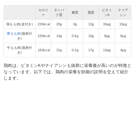
カロリ
タンパ
ビタミ
ナイア
糖質
脂質
ー
ク質
ンK
シン
鶏もも肉(皮付き)
230kcal
25g
0g
13g
36μg
10μg
豚もも肉
(脂身付
235kcal
14g
0.6g
10g
8μg
6μg
き)
牛もも肉(脂身付
182kcal
21g
0.2g
17g
16μg
4μg
き)
鶏肉は、ビタミンKやナイアシンも抜群に栄養価が高いのが特徴と
なっています。以下では、鶏肉の栄養を効能の説明を交えて紹介
します。