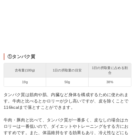
①タンパク質
1日の摂取量に占める割
含有量(100g)
1日の摂取量の目安
合
19g
50g
38%
タンパク質は筋肉や肌、内臓など身体を構成するために使われま
す。牛肉と比べるとかロリーが少し高いですが、皮を除くことで
116kcalまで落とすことができます。
牛肉・豚肉と比べて、タンパク質が一番多く、皮なしの場合はカ
ロリーは一番低いので、ダイエットやトレーニングをする方にお
すすめです。また、体温維持をする効果もあり、冷え性などにも