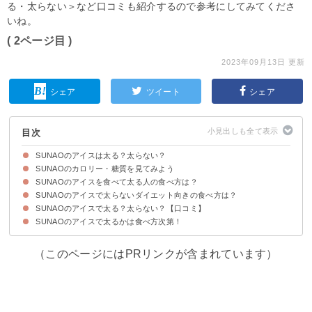
る・太らない＞など口コミも紹介するので参考にしてみてくださ
いね。
( 2ページ目 )
2023年09月13日 更新
シェア
ツイート
シェア
目次
SUNAOのアイスは太る？太らない？
SUNAOのカロリー・糖質を見てみよう
SUNAOのアイスで太るかは食べ方次第
SUNAOのアイスを食べて太る人の食べ方は？
SUNAOのアイスは1個80kcalと低い
SUNAOのアイスで太らないダイエット向きの食べ方は？
①SUNAOのアイスを食べすぎている
②SUNAOのアイスを夜寝る前に食べている
③SUNAOのアイス以外の食生活が乱れている
SUNAOのアイスで太る？太らない？【口コミ】
①毎日食べるなら多くても2個までにする
②SUNAOのアイスの他にタンパク質を摂る
SUNAOのアイスで太るかは食べ方次第！
SUNAOのアイスで太る・太ったという口コミ
SUNAOのアイスは太らない・痩せたという口コミ
（このページにはPRリンクが含まれています）