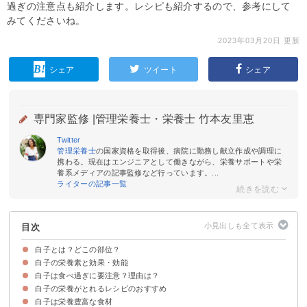
過ぎの注意点も紹介します。レシピも紹介するので、参考にして
みてくださいね。
2023年03月20日 更新
シェア
ツイート
シェア
専門家監修 |
管理栄養士・栄養士 竹本友里恵
Twitter
管理栄養士
の国家資格を取得後、病院に勤務し献立作成や調理に
携わる。現在はエンジニアとして働きながら、栄養サポートや栄
養系メディアの記事監修など行っています。...
ライターの記事一覧
目次
白子とは？どこの部位？
白子の栄養素と効果・効能
白子は魚の精巣にあたる部位
白子は食べ過ぎに要注意？理由は？
①ビタミンB類
②タンパク質
③ビタミンD
④ビタミンE
⑤カリウム・リン
白子の栄養がとれるレシピのおすすめ
①プリン体の過剰摂取
②血中コレステロール値の上昇
白子は栄養豊富な食材
①白子ポン酢
②白子のパン粉焼き
③白子のクリームパスタ