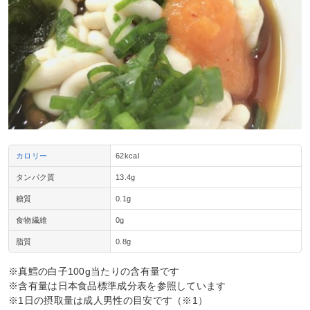
カロリー
62kcal
タンパク質
13.4g
糖質
0.1g
食物繊維
0g
脂質
0.8g
※真鱈の白子100g当たりの含有量です
※含有量は日本食品標準成分表を参照しています
※1日の摂取量は成人男性の目安です（※1）