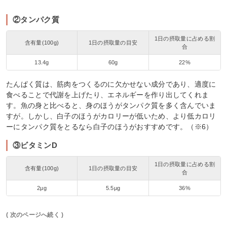
②タンパク質
1日の摂取量に占める割
含有量(100g)
1日の摂取量の目安
合
13.4g
60g
22%
たんぱく質は、筋肉をつくるのに欠かせない成分であり、適度に
食べることで代謝を上げたり、エネルギーを作り出してくれま
す。魚の身と比べると、身のほうがタンパク質を多く含んでいま
すが。しかし、白子のほうがカロリーが低いため、より低カロリ
ーにタンパク質をとるなら白子のほうがおすすめです。（※6）
③ビタミンD
1日の摂取量に占める割
含有量(100g)
1日の摂取量の目安
合
2μg
5.5μg
36%
( 次のページへ続く )