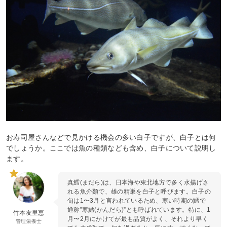
お寿司屋さんなどで見かける機会の多い白子ですが、白子とは何
でしょうか。ここでは魚の種類なども含め、白子について説明し
ます。
真鱈(まだら)は、日本海や東北地方で多く水揚げさ
れる魚介類で、雄の精巣を白子と呼びます。白子の
旬は1〜3月と言われているため、寒い時期の鱈で
通称”寒鱈(かんだら)”とも呼ばれています。特に、1
竹本友里恵
月〜2月にかけてが最も品質がよく、それより早く
管理栄養士