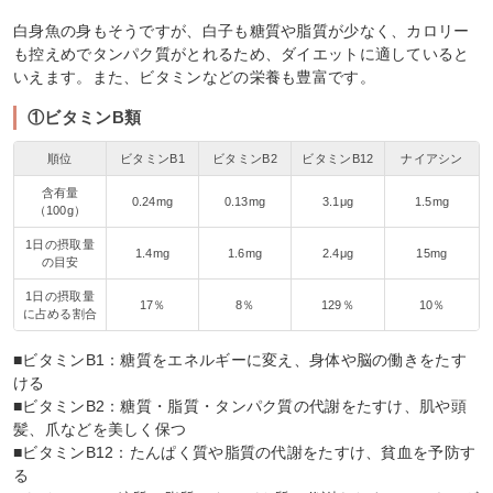
白身魚の身もそうですが、白子も糖質や脂質が少なく、カロリー
も控えめでタンパク質がとれるため、ダイエットに適していると
いえます。また、ビタミンなどの栄養も豊富です。
①ビタミンB類
順位
ビタミンB1
ビタミンB2
ビタミンB12
ナイアシン
含有量
0.24mg
0.13mg
3.1μg
1.5mg
（100g）
1日の摂取量
1.4mg
1.6mg
2.4μg
15mg
の目安
1日の摂取量
17％
8％
129％
10％
に占める割合
■ビタミンB1：糖質をエネルギーに変え、身体や脳の働きをたす
ける
■ビタミンB2：糖質・脂質・タンパク質の代謝をたすけ、肌や頭
髪、爪などを美しく保つ
■ビタミンB12：たんぱく質や脂質の代謝をたすけ、貧血を予防す
る