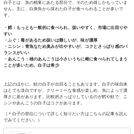
白子とは、魚の精巣にあたる部分で、そのため雄しかもっていま
せん。主に、白身魚から採れた白子が食べられることが多いで
す。
・鱈：もっとも一般的に食べられ、扱いやすく、市場に出回りや
すい
・ふぐ：毒があるため扱いは難しいが、味が濃厚
・ニシン：青魚なため臭みが出やすいが、コクとさっぱり感のバ
ランスがいい
・あんこう：雄のあんこうは小さいうちに雌に食べられてしまう
ことが多いため、白子は希少
上記のほかに、鮭の白子が出回ることもあります。白子の味自体
はとても淡白ですが、クリーミーな食感が楽しめ、魚によって濃
厚さに差があります。比較的さっぱりしているのが鱈や鮭で、ニ
シンやあんこうの白子はコクがあります。
（＊白子の部位について詳しく知りたい方はこちらの記事を読ん
でみてください。）