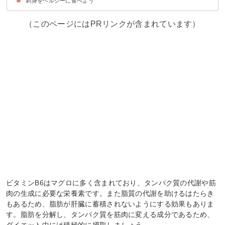
刺身をヘルシーに食べよう
①青ネギ
②大根おろし
③わさび
④生姜
⑤レモン
⑥一味唐辛子
（このページにはPRリンクが含まれています）
ビタミンB6はマグロに多く含まれており、タンパク質の代謝や筋
肉の生成に必要な栄養素です。また脂質の代謝を助けるはたらき
もあるため、脂肪が肝臓に蓄積されないようにする効果もありま
す。脂肪を分解し、タンパク質を筋肉に変える成分であるため、
ダイエット中には積極的に摂取しましょう。