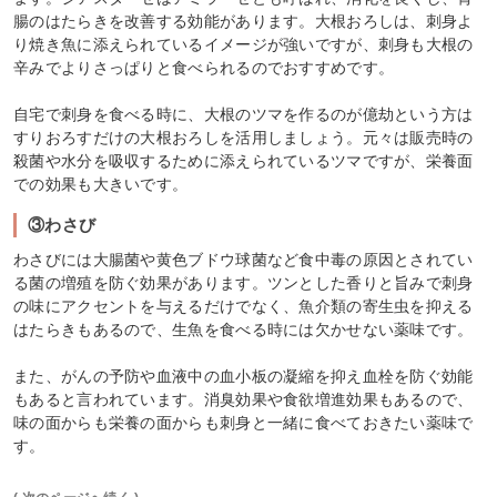
腸のはたらきを改善する効能があります。大根おろしは、刺身よ
り焼き魚に添えられているイメージが強いですが、刺身も大根の
辛みでよりさっぱりと食べられるのでおすすめです。
自宅で刺身を食べる時に、大根のツマを作るのが億劫という方は
すりおろすだけの大根おろしを活用しましょう。元々は販売時の
殺菌や水分を吸収するために添えられているツマですが、栄養面
での効果も大きいです。
③わさび
わさびには大腸菌や黄色ブドウ球菌など食中毒の原因とされてい
る菌の増殖を防ぐ効果があります。ツンとした香りと旨みで刺身
の味にアクセントを与えるだけでなく、魚介類の寄生虫を抑える
はたらきもあるので、生魚を食べる時には欠かせない薬味です。
また、がんの予防や血液中の血小板の凝縮を抑え血栓を防ぐ効能
もあると言われています。消臭効果や食欲増進効果もあるので、
味の面からも栄養の面からも刺身と一緒に食べておきたい薬味で
す。