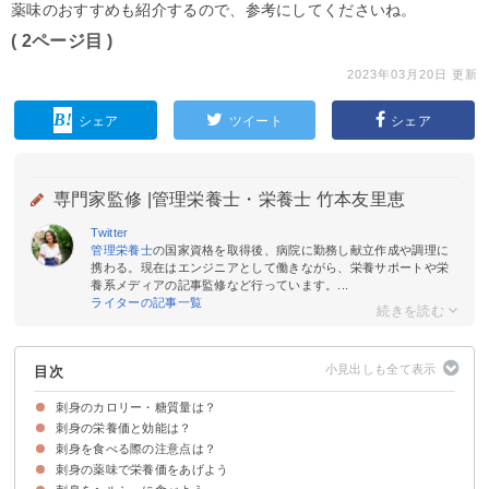
薬味のおすすめも紹介するので、参考にしてくださいね。
( 2ページ目 )
2023年03月20日 更新
シェア
ツイート
シェア
専門家監修 |
管理栄養士・栄養士 竹本友里恵
Twitter
管理栄養士
の国家資格を取得後、病院に勤務し献立作成や調理に
携わる。現在はエンジニアとして働きながら、栄養サポートや栄
養系メディアの記事監修など行っています。...
ライターの記事一覧
目次
刺身のカロリー・糖質量は？
刺身の栄養価と効能は？
刺身（100g）のカロリー・糖質を【低い順】に紹介
刺身を食べる際の注意点は？
①アスタキサンチン
②EPA（エイコサペンタエン酸）
③DHA（ドコサヘキサエン酸）
④タウリン
⑤ビタミンB6
⑥カリウム
刺身の薬味で栄養価をあげよう
大型魚類の体内に蓄積している水銀の摂取