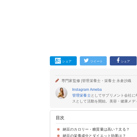
シェア
ツイート
シェア
専門家監修 |
管理栄養士・栄養士 永倉沙織
Instagram
Ameba
管理栄養士
としてサプリメント会社に
スとして活動を開始。美容・健康メディ
目次
納豆のカロリー・糖質量は高い？太る？
納豆の栄養成分とダイエット効果は？
納豆（1パック・100g）のカロリー・糖質
納豆料理のカロリー・糖質量