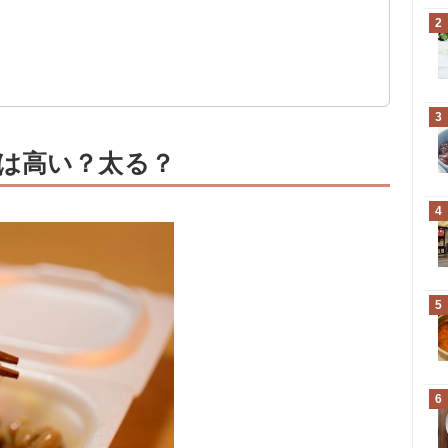
を促進
2
3
は高い？太る？
4
5
6