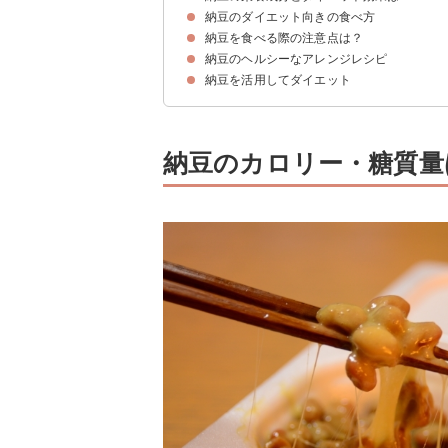
納豆のダイエット向きの食べ方
①納豆菌｜整腸効果・便秘解消
②ナットウキナーゼ｜代謝を向上
③タンパク質｜基礎代謝の向上
④イソフラボン・アディポネクチン｜脂肪の燃焼
納豆を食べる際の注意点は？
①朝に納豆を食べる
②食べ合わせを意識する
納豆のヘルシーなアレンジレシピ
食べ過ぎない
1日の摂取量の目安は1パック
納豆を活用してダイエット
①納豆キムチ（ 66kcal）
②とろろ納豆（116kcal）
③のりアボ納豆（188kcal）
納豆のカロリー・糖質量