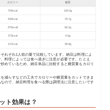
カロリー
糖質
754kcal
100.5g
594kcal
78.7g
375kcall
66.2g
373kcal
6.6g
217kcal
38.8g
をそれぞれ1人前の量で比較しています。納豆は料理によ
で、料理によっては食べ過ぎに注意が必要です。たとえ
で炒めているため、納豆単品に比較すると糖質量もカロリ
量を減らすなどの工夫でカロリーや糖質量をカットできま
品なので、納豆料理を食べる際は調理法に注意したいです
ット効果は？