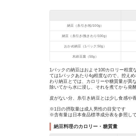
納豆（糸引き/粒/100g）
納豆（糸引き/挽きわり/100g）
おかめ納豆（1パック:50g）
木綿豆腐（50g）
1パックの納豆はおよそ100カロリー程
ては1パックあたり4g程度なので、控え
わり納豆とでは、カロリーや糖質量が異
除いてから水に浸し、それを煮てから発
皮がない分、糸引き納豆とは少し食感や
※1日の摂取量は成人男性の目安です
※含有量は日本食品標準成分表を参照して
納豆料理のカロリー・糖質量