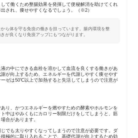
として働くため整腸効果を発揮して便秘解消を助けてくれ
出され、痩せやすくなるでしょう。（※2）
スから体を守る免疫の働きを担っています。腸内環境を整
働きが良くなり免疫アップにもつながります。
血液の中にできる血栓を溶かして血流を良くする働きがあ
代謝が向上するため、エネルギーを代謝しやすく痩せやす
ーゼは50℃以上で加熱すると失活してしまうので注意が
であり、かつエネルギーを燃やすための酵素やホルモンを
ット中はやみくもにカロリー制限だけをしてしまうと、筋
う場合があります。
同じでも太りやすくなってしまうので注意が必要です。ダ
を積極的に取り入れることで、基礎代謝が向上するため効