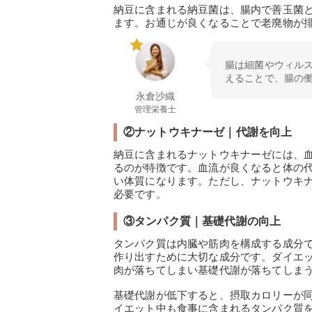
納豆に含まれる納豆菌は、腸内で善玉菌
ます。お通じが良くなることで老廃物が排
腸は細菌やウィル
えることで、腸の
永倉沙織
管理栄養士
②ナットウキナーゼ｜代謝を向上
納豆に含まれるナットウキナーゼには、
るのが特徴です。血流が良くなると体の
い体質になります。ただし、ナットウキナ
必要です。
③タンパク質｜基礎代謝の向上
タンパク質は内臓や筋肉を構成する成分
作り出すために大切な成分です。ダイエ
肉が落ちてしまい基礎代謝が落ちてしま
基礎代謝が低下すると、摂取カロリーが
イエット中も食事に含まれるタンパク質