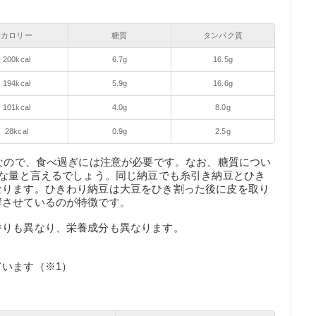
カロリー
糖質
タンパク質
200kcal
6.7g
16.5g
194kcal
5.9g
16.6g
101kcal
4.0g
8.0g
28kcal
0.9g
2.5g
度なので、食べ過ぎには注意が必要です。なお、糖質につい
めな量と言えるでしょう。同じ納豆でも糸引き納豆とひき
なります。ひきわり納豆は大豆をひき割った後に皮を取り
酵させているのが特徴です。
香りも異なり、栄養成分も異なります。
います（※1）