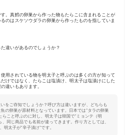
です。真鱈の卵巣から作った物もたらこに含まれることが
いるのはスケソウダラの卵巣から作ったものを指していま
った違いがあるのでしょうか？
、使用されている物を明太子と呼ぶのは多くの方が知って
れだけではなく、たらこは塩漬け、明太子は塩漬けにした
程の違いもあります。
違いをご存知でしょうか？呼び方は違いますが、どちらも
う魚の卵巣が原材料となっています。日本では”タラの卵巣
たらこと呼ぶのに対し、明太子は韓国で”ミョンテ（明
から、同じ商品でも名前が違ってきます。作り方としては、
で、明太子が”辛子漬け”です。