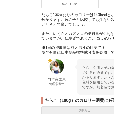
数の子(100g)
たらこ1本当たりのカロリーは140kca
分かります。数の子と比較しても少ない
いと考えて良いでしょう。
また、いくらとカズノコの糖質量が0.2gな
ていますが、低糖質であることには変わ
※1日の摂取量は成人男性の目安です
※含有量は日本食品標準成分表を参照して
たらこや明太子の
で注意が必要です
があります。たらこ
竹本友里恵
色料を使用してい
管理栄養士
ですが、無着色で
たらこ（100g）のカロリー消費に必
運動方法