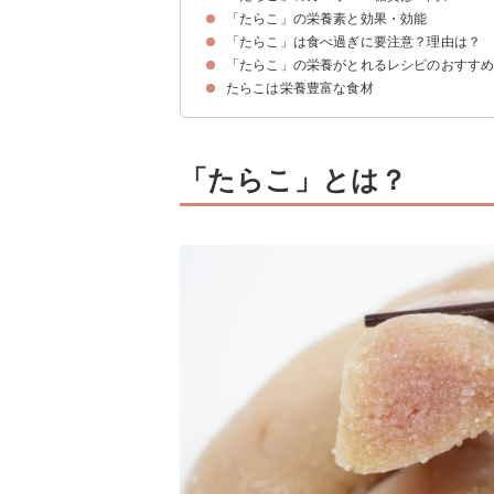
「たらこ」の栄養素と効果・効能
たらこ（1腹・100g）のカロリー・糖質
たらこ（100g）のカロリー消費に必要な運動量
「たらこ」は食べ過ぎに要注意？理由は？
①タンパク質
②ビタミンE
③ビタミンB12
④ナイアシン
⑤タウリン
「たらこ」の栄養がとれるレシピのおすす
プリン体の摂取による痛風
塩分の過剰摂取
たらこは栄養豊富な食材
①お新香入りたらこスパゲッティ
②たらこの餅チーズ春巻き
③白滝とたらこの煮物
「たらこ」とは？