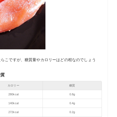
たらこですが、糖質量やカロリーはどの程なのでしょう
糖質
カロリー
糖質
280kcal
0.8g
140kcal
0.4g
272kcal
0.2g