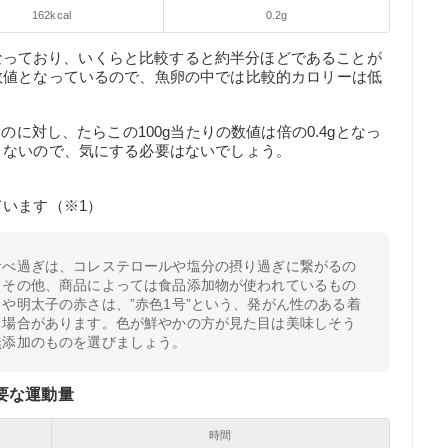
162kcal
0.2g
lとなっており、いくらと比較すると約半分ほどであることが
数値となっているので、魚卵の中では比較的カロリーは低
のに対し、たらこの100g当たりの数値は倍の0.4gとなっ
りないので、気にする必要はないでしょう。
います（※1）
食べ過ぎは、コレステロールや塩分の摂り過ぎに繋がるの
。その他、商品によっては食品添加物が使われているもの
や明太子の赤さは、”赤色1号”という、発がん性のある着
る場合があります。色が鮮やかの方が見た目は美味しそう
無添加のものを選びましょう。
要な運動量
時間