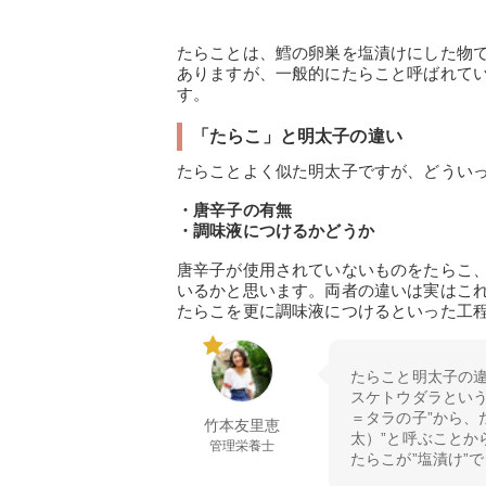
たらことは、鱈の卵巣を塩漬けにした物
ありますが、一般的にたらこと呼ばれて
す。
「たらこ」と明太子の違い
たらことよく似た明太子ですが、どうい
・唐辛子の有無
・調味液につけるかどうか
唐辛子が使用されていないものをたらこ
いるかと思います。両者の違いは実はこ
たらこを更に調味液につけるといった工
たらこと明太子の
スケトウダラとい
＝タラの子”から、
竹本友里恵
太）”と呼ぶこと
管理栄養士
たらこが”塩漬け”