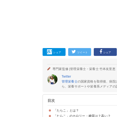
シェア
ツイート
シェア
専門家監修 |
管理栄養士・栄養士 竹本友里恵
Twitter
管理栄養士
の国家資格を取得後、病院
ら、栄養サポートや栄養系メディアの記
目次
「たらこ」とは？
「たらこ」のカロリー・糖質は？高い？
「たらこ」は卵巣の塩漬け
「たらこ」と明太子の違い