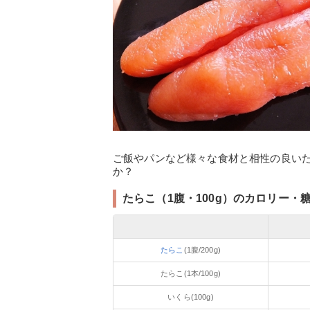
ご飯やパンなど様々な食材と相性の良い
か？
たらこ（1腹・100g）のカロリー・
たらこ
(1腹/200g)
たらこ(1本/100g)
いくら(100g)