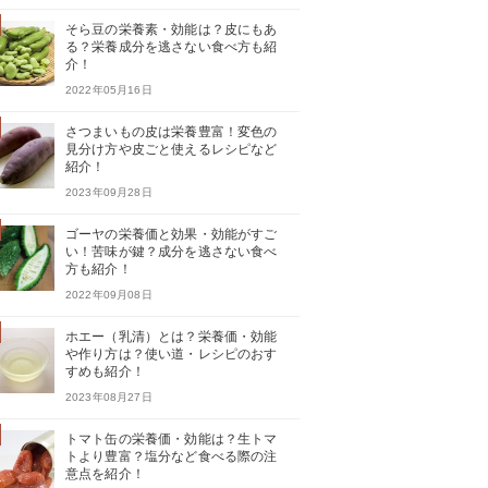
そら豆の栄養素・効能は？皮にもあ
る？栄養成分を逃さない食べ方も紹
介！
2022年05月16日
さつまいもの皮は栄養豊富！変色の
見分け方や皮ごと使えるレシピなど
紹介！
2023年09月28日
ゴーヤの栄養価と効果・効能がすご
い！苦味が鍵？成分を逃さない食べ
方も紹介！
2022年09月08日
ホエー（乳清）とは？栄養価・効能
や作り方は？使い道・レシピのおす
すめも紹介！
2023年08月27日
トマト缶の栄養価・効能は？生トマ
トより豊富？塩分など食べる際の注
意点を紹介！