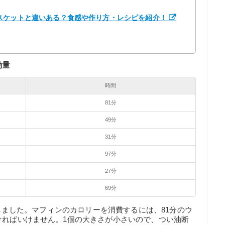
スケットと違いある？食感や作り方・レシピを紹介！
動量
時間
81分
49分
31分
97分
27分
69分
計算しました。マフィンのカロリーを消費するには、81分のウ
ければいけません。1個の大きさが小さいので、つい油断