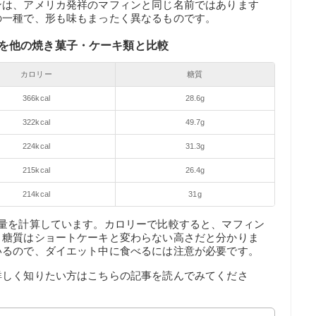
ンは、アメリカ発祥のマフィンと同じ名前ではあります
の一種で、形も味もまったく異なるものです。
量を他の焼き菓子・ケーキ類と比較
カロリー
糖質
366kcal
28.6g
322kcal
49.7g
224kcal
31.3g
215kcal
26.4g
214kcal
31g
質量を計算しています。カロリーで比較すると、マフィン
、糖質はショートケーキと変わらない高さだと分かりま
いるので、ダイエット中に食べるには注意が必要です。
詳しく知りたい方はこちらの記事を読んでみてくださ