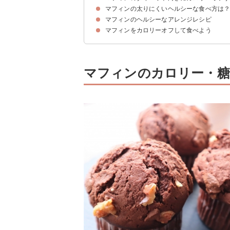
マフィンの太りにくいヘルシーな食べ方は
①プレーンタイプのマフィンを選ぶ
②小麦粉を一部おからパウダーなどに変える
③豆腐でかさ増しする
④砂糖を蜂蜜で代用する
マフィンのヘルシーなアレンジレシピ
①夜食として食べない
②よく噛んで食べる
③食べ過ぎない
マフィンをカロリーオフして食べよう
①豆腐マフィン
②そば粉ときなこのマフィン
③おからパウダーマフィン
マフィンのカロリー・糖