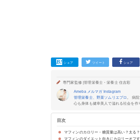
シェア
ツイート
シェア
専門家監修 |
管理栄養士・栄養士 住吉彩
Ameba
メルマガ
Instagram
管理栄養士、野菜ソムリエプロ
。 病
心も身体も健幸美人で溢れる社会を作りた
目次
マフィンのカロリー・糖質量は高い？太る
マフィンのダイエット向きにカロリーオフ
マフィン（1個）のカロリー・糖質量
マフィン（1個）のカロリー・糖質量を他の焼き
マフィンのカロリー消費に必要な運動量