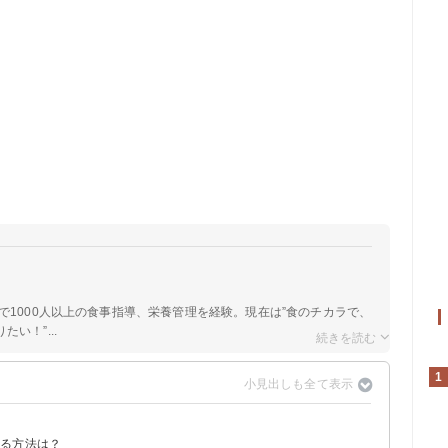
院で1000人以上の食事指導、栄養管理を経験。現在は”食のチカラで、
い！”...
1
？
する方法は？
菓子・ケーキ類と比較