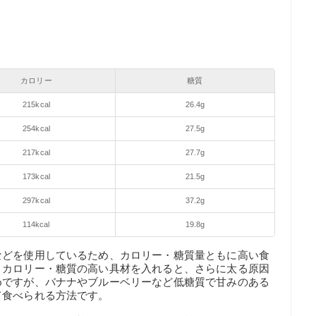
カロリー
糖質
215kcal
26.4g
254kcal
27.5g
217kcal
27.7g
173kcal
21.5g
297kcal
37.2g
114kcal
19.8g
などを使用しているため、カロリー・糖質量ともに高い食
、カロリー・糖質の高い具材を入れると、さらに太る原因
めですが、バナナやブルーベリーなど低糖質で甘みのある
て食べられる方法です。