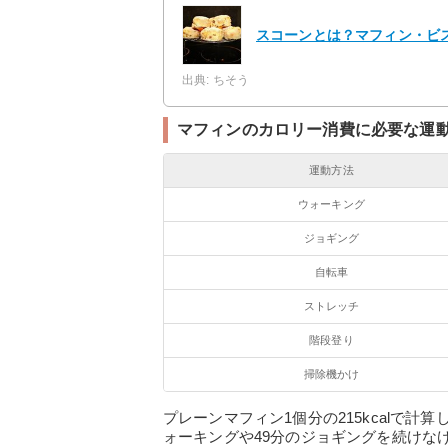
スコーンとは？マフィン・ビ
出典: ちそう
マフィンのカロリー消費に必要な運
運動方法
ウォーキング
ジョギング
自転車
ストレッチ
階段登り
掃除機かけ
プレーンマフィン1個分の215kcalで
ォーキングや49分のジョギングを続けな