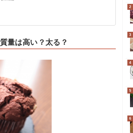
？
2
3
質量は高い？太る？
4
5
6