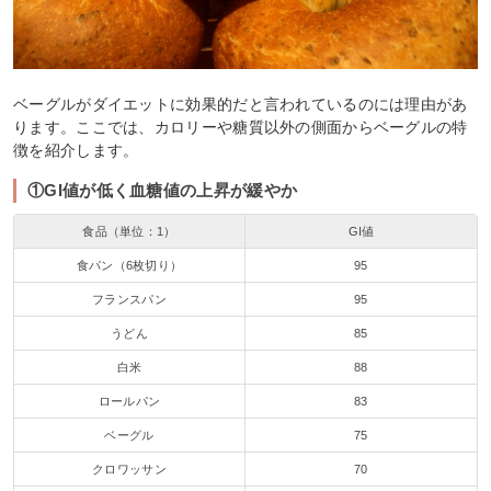
ベーグルがダイエットに効果的だと言われているのには理由があ
ります。ここでは、カロリーや糖質以外の側面からベーグルの特
徴を紹介します。
①GI値が低く血糖値の上昇が緩やか
食品（単位：1）
GI値
食パン（6枚切り）
95
フランスパン
95
うどん
85
白米
88
ロールパン
83
ベーグル
75
クロワッサン
70