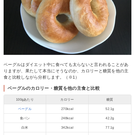
ベーグルはダイエット中に食べても太らないと言われることがあ
りますが、果たして本当にそうなのか、カロリーと糖質を他の主
食と比較しながら分析します。（※1）
ベーグルのカロリー・糖質を他の主食と比較
100gあたり
カロリー
糖質
ベーグル
270kcal
52.1g
食パン
248kcal
42.2g
白米
342kcal
77.1g