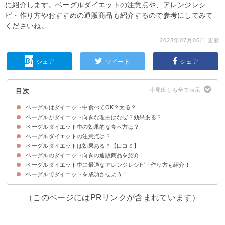
に紹介します。ベーグルダイエットの注意点や、アレンジレシ
ピ・作り方やおすすめの通販商品も紹介するので参考にしてみて
くださいね。
2023年07月05日 更新
シェア
ツイート
シェア
目次
ベーグルはダイエット中食べてOK？太る？
ベーグルがダイエット向きな理由はなぜ？効果ある？
ベーグルのカロリー・糖質を他の主食と比較
ベーグルダイエット中の効果的な食べ方は？
①GI値が低く血糖値の上昇が緩やか
②噛み応えがある
ベーグルダイエットの注意点は？
①朝食か昼食の主食に置き換えて食べるのがおすすめ
②ベーグルを食べる量は1食1個まで
ベーグルダイエットは効果ある？【口コミ】
プレーンか全粒粉のベーグルを選ぼう
ベーグルだけに偏らないようにしよう
ベーグルのダイエット向きの通販商品を紹介！
ベーグルダイエットで痩せた・成功した人の口コミ
ベーグルダイエットで痩せない・失敗した人の口コミ
ベーグルダイエット中に最適なアレンジレシピ・作り方も紹介！
①一柳こんにゃく店 こんにゃくベーグル
②コストコ ベーカリーベーグル
③ジュノエスク ベーグル
④ベーグルアンドベーグル 冷凍ベーグル生地
ベーグルでダイエットを成功させよう！
①サーモン＆エッグのベーグルサンド
②オートミールのお豆腐ベーグル
③ローストビーフのベーグルサンド
（このページにはPRリンクが含まれています）