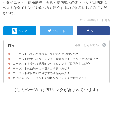
＜ダイエット・便秘解消・美肌・腸内環境の改善＞など目的別に
ベストなタイミングや食べ方も紹介するので参考にしてみてくだ
さいね。
2023年08月16日 更新
シェア
ツイート
シェア
目次
ヨーグルトっていつ食べる・飲むのが効果的なの？
ヨーグルトは食べるタイミング・時間帯によってなぜ効果が違う？
ヨーグルトを食べる効果的なタイミングを【目的別】に紹介！
①食後・食前のタイミングによる効果の違い
②朝・夜など時間帯による効果の違い
ヨーグルトの効果をより引き出す食べ方は？
①ダイエット・肥満予防が目的：夕食前
②便秘解消が目的：夕食後
③カルシウムの摂取が目的：夕食前
④腸内環境の改善・美肌が目的：夜寝る2〜3時間前
ヨーグルトの目的別のおすすめ商品も紹介！
①継続的にヨーグルトを食べる
②ヨーグルト×○○で食べ合わせる
③レンジで少し温めてホットヨーグルトにする
目的に応じてヨーグルトを適切なタイミングで食べよう！
①ガゼリ菌ヨーグルト
②トリプルヨーグルト
③R-1
④LG21
⑤ロイテリヨーグルト
（このページにはPRリンクが含まれています）