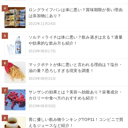
4
ロングライフパンは体に悪い？賞味期限が長い理由
は添加物にあり？
2022年11月24日
5
ソルティライチは体に悪い？飲み過ぎは太る？適量
や効果的な飲み方も紹介！
2023年08月17日
6
マックポテトが体に悪いと言われる理由は？塩分・
油の量？恐ろしすぎる現実を調査！
2023年08月31日
7
サンザシの効果とは？美容へ効能あり？栄養成分・
カロリーや食べ方のおすすめも紹介！
2023年06月30日
8
胃に優しい飲み物ランキングTOP11！コンビニで買
えるジュースなど紹介！