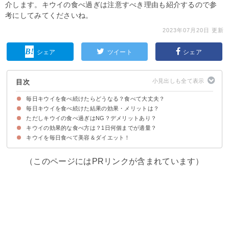
介します。キウイの食べ過ぎは注意すべき理由も紹介するので参
考にしてみてくださいね。
2023年07月20日 更新
シェア
ツイート
シェア
目次
毎日キウイを食べ続けたらどうなる？食べて大丈夫？
毎日キウイを食べ続けた結果の効果・メリットは？
ただしキウイの食べ過ぎはNG？デメリットあり？
①美肌・ニキビ改善
②便秘解消などダイエット効果
③むくみ解消
キウイの効果的な食べ方は？1日何個までが適量？
①消化不良による下痢・腹痛
②舌がピリピリする
キウイを毎日食べて美容＆ダイエット！
キウイは1日2個までが適量
キウイを食べるタイミングは夜がおすすめ
ヨーグルトなどと食べ合わせるのもおすすめ
（このページにはPRリンクが含まれています）