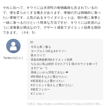
それに比べて、キウイには水溶性の食物繊維も含まれているの
で、便を柔らかくする働きがあります。便秘の方は積極的に食べ
たい果物です。人気のあるキウイダイエットは、朝や夜に食事と
一緒に食べるだけという簡単な方法ですが、キウイには前述のよ
うに栄養素が満点なので、デザート感覚でダイエット効果を期待
できます。（※4、5）
今日も夜ご飯も
ヨーグルト100ｇ&キウイ✨
夜キウイで
Twitterの口コミ
美肌&便秘解消&ダイエット効果
ちなみに私は絶対【ゼスプリ】様のキウイを食べて
ます(*´ω｀*)
美味しいから浮気できない❤
#料理好きな人と繋がりたい
#美容垢さんと繋がりたい
#ダイエット垢さんと繋がりたい
#相互フォロー
#フォロバ
引用元: https://twitter.com/Rin11221177/status/1314531748105998336