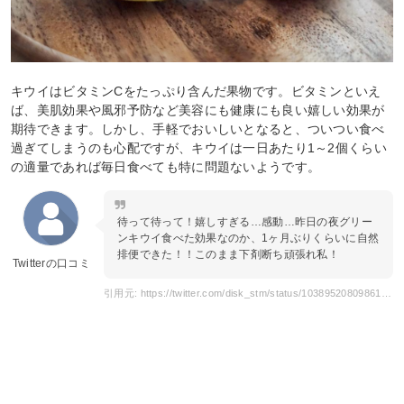
キウイはビタミンCをたっぷり含んだ果物です。ビタミンといえ
ば、美肌効果や風邪予防など美容にも健康にも良い嬉しい効果が
期待できます。しかし、手軽でおいしいとなると、ついつい食べ
過ぎてしまうのも心配ですが、キウイは一日あたり1～2個くらい
の適量であれば毎日食べても特に問題ないようです。
待って待って！嬉しすぎる…感動…昨日の夜グリー
ンキウイ食べた効果なのか、1ヶ月ぶりくらいに自然
排便できた！！このまま下剤断ち頑張れ私！
Twitterの口コミ
引用元: https://twitter.com/disk_stm/status/1038952080986107905?s=20