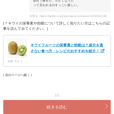
会社で痩せた、小さくなった
って言われるのすっごい嬉しい。
引用元: https://twitter.com/atsunatsu11/status/1414055214684905476
(＊キウイの栄養素や効能について詳しく知りたい方はこちらの記
事を読んでみてください。)
キウイフルーツの栄養素と効能は？成分を逃
さない食べ方・レシピのおすすめを紹介！
出典: ちそう
( 次のページへ続く )
1/2
続きを読む