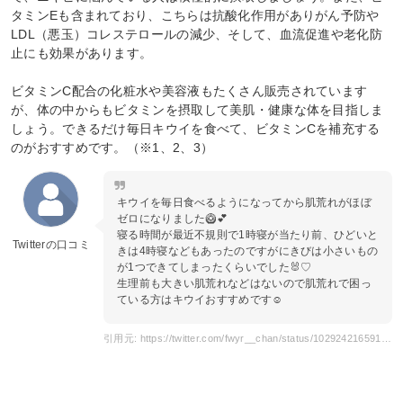
タミンEも含まれており、こちらは抗酸化作用がありがん予防や
LDL（悪玉）コレステロールの減少、そして、血流促進や老化防
止にも効果があります。
ビタミンC配合の化粧水や美容液もたくさん販売されています
が、体の中からもビタミンを摂取して美肌・健康な体を目指しま
しょう。できるだけ毎日キウイを食べて、ビタミンCを補充する
のがおすすめです。（※1、2、3）
キウイを毎日食べるようになってから肌荒れがほぼ
ゼロになりました🥝💕
寝る時間が最近不規則で1時寝が当たり前、ひどいと
Twitterの口コミ
きは4時寝などもあったのですがにきびは小さいもの
が1つできてしまったくらいでした🐰♡
生理前も大きい肌荒れなどはないので肌荒れで困っ
ている方はキウイおすすめです☺️
引用元: https://twitter.com/fwyr__chan/status/1029242165916971008