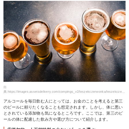
出
典:
https://images.assetsdelivery.com/compings_v2/leszekczerwonka/leszekczerwonka1601/leszekczerwonka160100291.jpg
アルコールを毎日飲む人にとっては、お金のことを考えると第三
のビールに頼りたくなることも想定されます。しかし、体に悪い
とされている添加物も気になるところです。ここでは、第三のビ
ールの体に配慮した飲み方や選び方について紹介します。