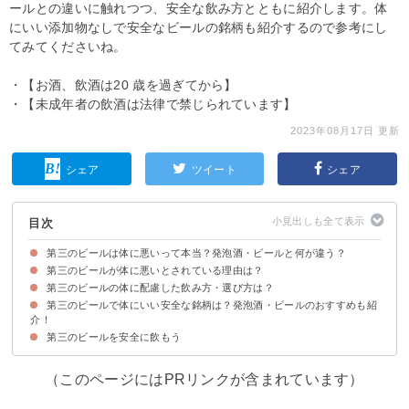
ールとの違いに触れつつ、安全な飲み方とともに紹介します。体
にいい添加物なしで安全なビールの銘柄も紹介するので参考にし
てみてくださいね。
・【お酒、飲酒は20 歳を過ぎてから】
・【未成年者の飲酒は法律で禁じられています】
2023年08月17日 更新
シェア
ツイート
シェア
目次
第三のビールは体に悪いって本当？発泡酒・ビールと何が違う？
第三のビールが体に悪いとされている理由は？
まずは第三のビールと発泡酒・ビールの定義の違いを知ろう
第三のビールの体に配慮した飲み方・選び方は？
第三のビールに使用される添加物の危険性への不安
第三のビールで体にいい安全な銘柄は？発泡酒・ビールのおすすめも紹
①添加物・人工甘味料の少ないビールを選ぶ
②飲み過ぎない
介！
第三のビールを安全に飲もう
①金麦 糖質75％オフ（139円）
②クリアアサヒ（139円）
③のどごしZERO（139円）
④淡麗グリーンラベル（147円）
⑤サッポロ黒ラベル（212円）
（このページにはPRリンクが含まれています）