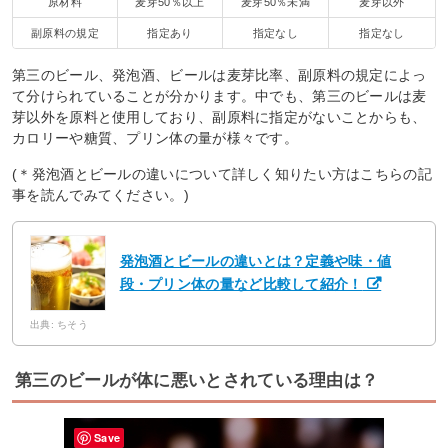
原材料
麦芽50％以上
麦芽50％未満
麦芽以外
副原料の規定
指定あり
指定なし
指定なし
第三のビール、発泡酒、ビールは麦芽比率、副原料の規定によっ
て分けられていることが分かります。中でも、第三のビールは麦
芽以外を原料と使用しており、副原料に指定がないことからも、
カロリーや糖質、プリン体の量が様々です。
(＊発泡酒とビールの違いについて詳しく知りたい方はこちらの記
事を読んでみてください。)
発泡酒とビールの違いとは？定義や味・値
段・プリン体の量など比較して紹介！
出典: ちそう
第三のビールが体に悪いとされている理由は？
Save