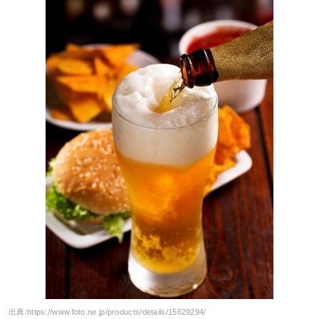
出典:
https://www.foto.ne.jp/products/details/15629294/