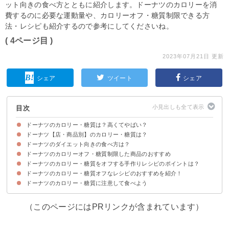
ット向きの食べ方とともに紹介します。ドーナツのカロリーを消
費するのに必要な運動量や、カロリーオフ・糖質制限できる方
法・レシピも紹介するので参考にしてくださいね。
( 4ページ目 )
2023年07月21日 更新
シェア
ツイート
シェア
目次
ドーナツのカロリー・糖質は？高くてやばい？
ドーナツ【店・商品別】のカロリー・糖質は？
ドーナツのカロリー・糖質・脂質
ドーナツ（1個）のカロリー消費に必要な運動量
ドーナツのダイエット向きの食べ方は？
ドーナツのカロリーオフ・糖質制限した商品のおすすめ
①ゆっくりよく噛んで食べる
②夜に食べない
ドーナツのカロリー・糖質をオフする手作りレシピのポイントは？
①まんぞくロカボ 特選ミルクドーナツ（187kcal）
②糖質50% オフ&食物繊維入りメープルドーナツ（186kcal）
③糖質をおさえたドーナツ（133kcal）
ドーナツのカロリー・糖質オフなレシピのおすすめを紹介！
①小麦粉ではなくおからパウダーや豆腐を使う
②油で揚げずに焼き上げる
③牛乳の代わりに豆乳を使う
ドーナツのカロリー・糖質に注意して食べよう
①おからパウダーで作るドーナツ
②揚げずに作る焼きドーナツ
③低糖質高タンパクの簡単ドーナツ
（このページにはPRリンクが含まれています）