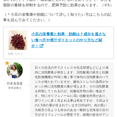
脂肪の蓄積を抑制するので、肥満予防に効果があります。（※5）
（＊小豆の栄養価や効能について詳しく知りたい方はこちらの記
事を読んでみてください。）
小豆の栄養素と効果・効能は？成分を逃さな
い食べ方や煮汁ダイエットのやり方など紹
介！
出典: ちそう
日々の生活の中でストレスや生活習慣などにより体
内に活性酵素が発生します。活性酸素の産生と抗酸
化防御機構が均等に働く事で体内の活性酵素のバラ
ンスが保たれていますが、酸化ストレスの負荷がか
竹本友里恵
かった時に活性酵素の量が増えます。その活性酵素
管理栄養士
を抑制してくれるのが、抗酸化作用の高い食品で
す。特にポリフェノールに高い抗酸化作用があり、
赤ワインに多く含まれる事は有名ですが、小豆はそ
の1.5倍の量が含まれています(100g中)。粒の黒い
大納言小豆よりも赤みのある一般的な北海道小豆の
方がポリフェノールが豊富です。細胞の老化やアン