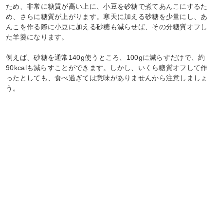
ため、非常に糖質が高い上に、小豆を砂糖で煮てあんこにするた
め、さらに糖質が上がります。寒天に加える砂糖を少量にし、あ
んこを作る際に小豆に加える砂糖も減らせば、その分糖質オフし
た羊羹になります。
例えば、砂糖を通常140g使うところ、100gに減らすだけで、約
90kcalも減らすことができます。しかし、いくら糖質オフして作
ったとしても、食べ過ぎては意味がありませんから注意しましょ
う。