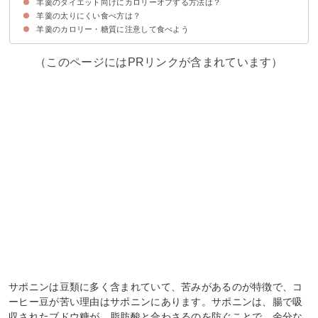
羊羹のダイエット向けにカロリーオフする方法は？
①食物繊維｜便秘解消
②ポリフェノール｜美肌・美容効果
③サポニン｜脂肪の燃焼
羊羹の太りにくい食べ方は？
①糖質オフして自分で作る
②水羊羹を選ぶ
羊羹のカロリー・糖質に注意して食べよう
①夜に食べない
（このページにはPRリンクが含まれています）
サポニンは豆類に多く含まれていて、苦みがあるのが特徴で、コ
ーヒー豆が苦い理由はサポニンにあります。サポニンは、腸で吸
収されたブドウ糖が、脂肪酸と合わさるのを防ぐことで、余分な