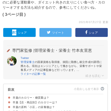
のに必要な運動量や、ダイエット向きの太りにくい食べ方・カロ
リーオフする方法も紹介するので、参考にしてくださいね。
( 3ページ目 )
2021年07月27日 更新
シェア
ツイート
シェア
専門家監修 |
管理栄養士・栄養士 竹本友里恵
Twitter
管理栄養士
の国家資格を取得後、病院に勤務し献立作成や調理に
携わる。現在はエンジニアとして働きながら、栄養サポートや栄
養系メディアの記事監修など行っています。...
ライターの記事一覧
目次
羊羹のカロリー・糖質量は？
羊羹【店・商品別】のカロリーは？
羊羹（1切れ・1本）のカロリー・糖質
羊羹（100g）のカロリー・糖質量を他の和菓子と比較
羊羹（1切れ）のカロリー消費に必要な運動量
羊羹の原料「小豆」の栄養価は？
①とらや
②小城
③高瀬船
④鶴屋吉信