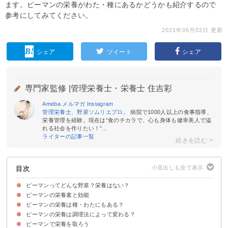
ます。ピーマンの栄養がわた・種にあるかどうかも紹介するので
参考にしてみてください。
2021年06月02日 更新
シェア
ツイート
シェア
専門家監修 |
管理栄養士・栄養士 住吉彩
Ameba
メルマガ
Instagram
管理栄養士、野菜ソムリエプロ
。 病院で1000人以上の食事指導、
栄養管理を経験。現在は”食のチカラで、心も身体も健幸美人で溢
れる社会を作りたい！”...
ライターの記事一覧
目次
ピーマンってどんな野菜？栄養はない？
ピーマンの栄養素と効能
ピーマンは栄養豊富
ピーマンの旬
新鮮なピーマンの選び方
ピーマンの栄養は種・わたにもある？
①ビタミンC
②ß-カロテン
③ビタミンE
④ピラジン
⑤クエルシトリン
⑥食物繊維
ピーマンの栄養は調理法によって変わる？
ピーマンの種・わたにも栄養はある
ピーマンで栄養を取ろう
加熱しても生と変わらない
油での加熱調理で栄養の吸収率がアップ