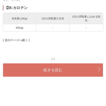
②ß-カロテン
1日の摂取量に占める割
含有量(100g)
1日の摂取量の目安
合
400μg
-
-
( 次のページへ続く )
1/3
続きを読む