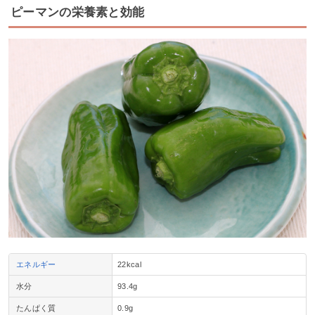
ピーマンの栄養素と効能
エネルギー
22kcal
水分
93.4g
たんぱく質
0.9g