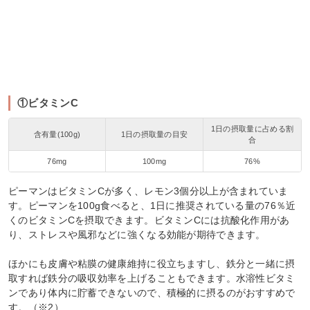
①ビタミンC
1日の摂取量に占める割
含有量(100g)
1日の摂取量の目安
合
76mg
100mg
76%
ピーマンはビタミンCが多く、レモン3個分以上が含まれていま
す。ピーマンを100g食べると、1日に推奨されている量の76％近
くのビタミンCを摂取できます。ビタミンCには抗酸化作用があ
り、ストレスや風邪などに強くなる効能が期待できます。
ほかにも皮膚や粘膜の健康維持に役立ちますし、鉄分と一緒に摂
取すれば鉄分の吸収効率を上げることもできます。水溶性ビタミ
ンであり体内に貯蓄できないので、積極的に摂るのがおすすめで
す。（※2）