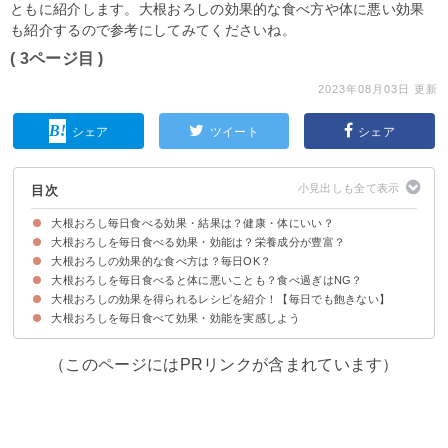
ともに紹介します。大根おろしの効果的な食べ方や体に悪い効果
も紹介するので参考にしてみてくださいね。
( 3ページ目 )
2023年08月03日 更新
シェア
ツイート
シェア
目次
大根おろし毎日食べる効果・結果は？健康・体にいい？
大根おろしを毎日食べる効果・効能は？栄養成分が豊富？
大根おろしを毎日食べ続けた結果をみると…
大根おろしの効果的な食べ方は？毎日OK？
①免疫力向上
②アンチエイジング効果
③ガンの予防
④整腸作用
⑤肝機能の向上
⑥血圧の安定
⑦ダイエット効果
大根おろしを毎日食べると体に悪いことも？食べ過ぎはNG？
①大根おろしは1日300gまでが適量
②皮ごとおろして生で食べる
③汁も捨てずに食べる
大根おろしの効果を得られるレシピを紹介！【毎日でも飽きない】
①下痢・腹痛を引き起こす
②胃が痛くなる
③おならが臭くなる
大根おろしを毎日食べて効果・効能を実感しよう
①大根おろしご飯
②トマトとアボカドのおろしポン酢和え
③大根おろし納豆
（このページにはPRリンクが含まれています）