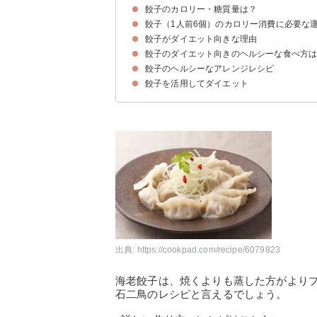
餃子のカロリー・糖質量は？
餃子（1人前6個）のカロリー消費に必要な
餃子（皮・タネ）のカロリー・糖質量
餃子の【調理法別】のカロリー・糖質
餃子を【店別】にカロリー・糖質量を比較
餃子がダイエット向きな理由
餃子のダイエット向きのヘルシーな食べ方
栄養バランスが良い
ビタミンB1による代謝促進
餃子ダイエットのやり方
餃子のヘルシーなアレンジレシピ
①水餃子を選ぶ
②ご飯を控えめにする
③お酒を飲み過ぎない
④餃子の皮を糖質オフタイプを選ぶ
⑤タネに海老・きのこ類を入れる
⑥皮に野菜を代用する
⑦下味をしっかりつける
餃子を活用してダイエット
①トマト餃子（202kcal）
②スープ餃子（92kcal）
③海老蒸し餃子（241kcal）
出典:
https://cookpad.com/recipe/6079823
海老餃子は、焼くよりも蒸した方がより
石二鳥のレシピと言えるでしょう。