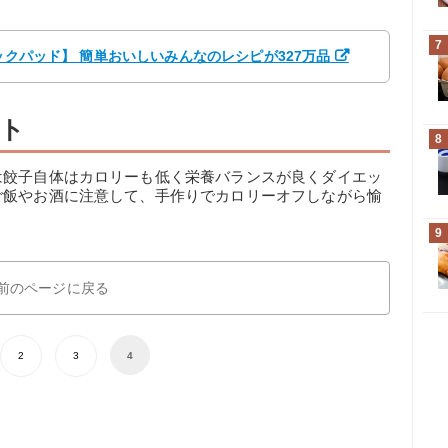
7
クックパッド】 簡単おいしいみんなのレシピが327万品
ト
8
は餃子自体はカロリーも低く栄養バランスが良くダイエッ
ご飯やお酒に注意して、手作りでカロリーオフしながら愉
9
前のページに戻る
2
3
4