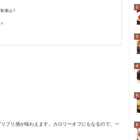
2
運動量は？
は？
3
4
5
プリプリ感が味わえます。カロリーオフにもなるので、一
6