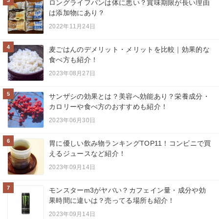
3
ロングライフパンは体に悪い？賞味期限が長い理由
は添加物にあり？
2022年11月24日
4
麦ごはんのデメリット・メリットを比較｜効果的な
食べ方も紹介！
2023年08月27日
5
サンザシの効果とは？美容へ効能あり？栄養成分・
カロリーや食べ方のおすすめも紹介！
2023年06月30日
6
胃に優しい飲み物ランキングTOP11！コンビニで買
えるジュースなど紹介！
2023年09月14日
7
モンスターm3がヤバい？カフェイン量・成分や効
果時間に違いは？売ってる場所も紹介！
2023年09月14日