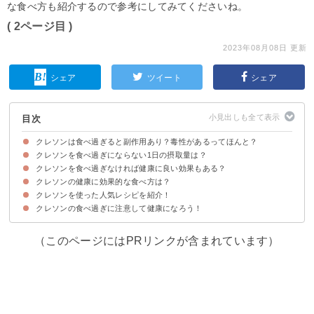
な食べ方も紹介するので参考にしてみてくださいね。
( 2ページ目 )
2023年08月08日 更新
シェア
ツイート
シェア
目次
クレソンは食べ過ぎると副作用あり？毒性があるってほんと？
クレソンを食べ過ぎにならない1日の摂取量は？
クレソンに毒性はないが食べ過ぎると下痢など悪影響がでる
クレソンを食べ過ぎなければ健康に良い効果もある？
クレソンを食べる量は1日80gまでに抑えよう
クレソンの健康に効果的な食べ方は？
①がん予防に効果的
②便秘の解消&予防
③アンチエイジング・美肌効果あり
④貧血予防
⑤免疫力が上がる
クレソンを使った人気レシピを紹介！
①一度に大量に食べない
②すりおろす・刻んで食べる
③生で食べる
④水に浸しすぎない
クレソンの食べ過ぎに注意して健康になろう！
①クレソンとマッシュルームのサラダ
②ひじきとクレソンの辛子酢味噌和え
③クレソンとエリンギのサラダ
（このページにはPRリンクが含まれています）