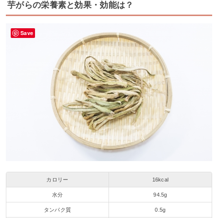
芋がらの栄養素と効果・効能は？
Save
カロリー
16kcal
水分
94.5g
タンパク質
0.5g