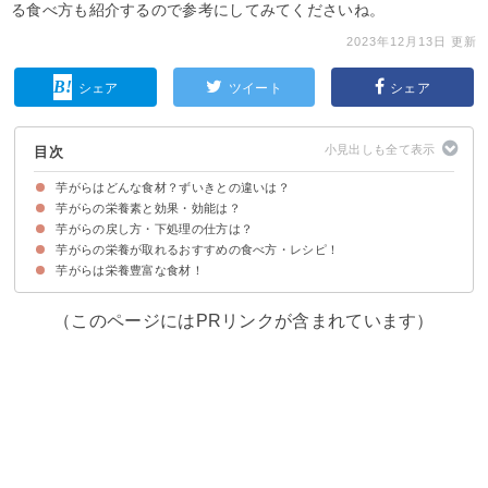
る食べ方も紹介するので参考にしてみてくださいね。
2023年12月13日 更新
シェア
ツイート
シェア
目次
芋がらはどんな食材？ずいきとの違いは？
芋がらの栄養素と効果・効能は？
芋がらはずいきを乾燥させた食材
芋がらの戻し方・下処理の仕方は？
①食物繊維
②亜鉛
③カリウム
④ビタミンK
⑤アントシアニン
芋がらの栄養が取れるおすすめの食べ方・レシピ！
芋がらは栄養豊富な食材！
①芋がらの酢の物
②芋がらの味噌汁
③芋がらの炒め煮
（このページにはPRリンクが含まれています）