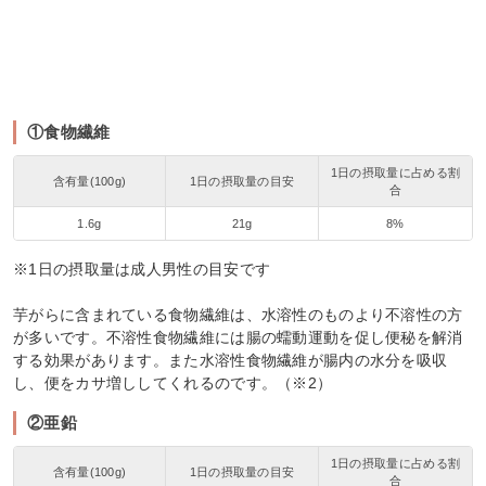
①食物繊維
1日の摂取量に占める割
含有量(100g)
1日の摂取量の目安
合
1.6g
21g
8%
※1日の摂取量は成人男性の目安です
芋がらに含まれている食物繊維は、水溶性のものより不溶性の方
が多いです。不溶性食物繊維には腸の蠕動運動を促し便秘を解消
する効果があります。また水溶性食物繊維が腸内の水分を吸収
し、便をカサ増ししてくれるのです。（※2）
②亜鉛
1日の摂取量に占める割
含有量(100g)
1日の摂取量の目安
合