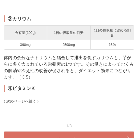
③カリウム
1日の摂取量に占める割
含有量(100g)
1日の摂取量の目安
合
390mg
2500mg
16%
体内の余分なナトリウムと結合して排出を促すカリウムも、芋が
らに多く含まれている栄養素の1つです。その働きによってむくみ
の解消や冷え性の改善が促されると、ダイエット効果につながり
ます。（※5）
④ビタミンK
( 次のページへ続く )
1/3