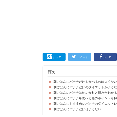
シェア
ツイート
シェア
目次
朝ごはんにバナナだけを食べるのはよくな
朝ごはんにバナナだけのダイエットがよく
朝ごはんのバナナは他の食材と組み合わせ
①ビタミン類・タンパク質が不足している
②腹持ちの良さに若干欠ける
③体が冷えやすい
朝ごはんにバナナを食べる際のポイントも
①バナナ＋ゆで卵
②バナナ＋牛乳・豆乳
③バナナ＋プロテイン
④バナナ＋オートミール
⑤バナナ＋サラダチキン
⑥バナナ＋ナッツ類
朝ごはんにおすすめなバナナのダイエット
①1日1本までに抑えて食べ過ぎない
②体を温める食材と食べ合わせる
朝ごはんにバナナだけはよくない
①バナナヨーグルト
②バナナスムージー
③バナナパンケーキ