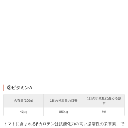
②ビタミンA
1日の摂取量に占める割
含有量(100g)
1日の摂取量の目安
合
47μg
850μg
6%
トマトに含まれるβカロテンは抗酸化力の高い脂溶性の栄養素、で