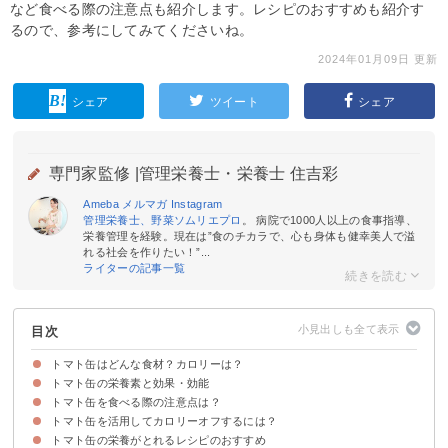
など食べる際の注意点も紹介します。レシピのおすすめも紹介す
るので、参考にしてみてくださいね。
2024年01月09日 更新
シェア
ツイート
シェア
専門家監修 |
管理栄養士・栄養士 住吉彩
Ameba
メルマガ
Instagram
管理栄養士、野菜ソムリエプロ
。 病院で1000人以上の食事指導、
栄養管理を経験。現在は”食のチカラで、心も身体も健幸美人で溢
れる社会を作りたい！”...
ライターの記事一覧
目次
トマト缶はどんな食材？カロリーは？
トマト缶の栄養素と効果・効能
トマト缶の種類・違い
トマト缶（1缶）のカロリー・糖質
トマト缶を食べる際の注意点は？
①リコピン
②ビタミンA
③ビタミンE
④ビタミンB群
⑤ビタミンC
トマト缶を活用してカロリーオフするには？
塩分の過剰摂取
トマト缶の栄養がとれるレシピのおすすめ
トマト缶以外の具材のカロリーに注意
スープや鍋に入れる
トマト缶を使ったカレーがおすすめ