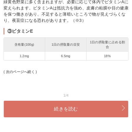
緑黄色野菜に多く含まれますが、必要に応じて体内でビタミンAに
変えられます。ビタミンAは抵抗力を強め、皮膚の粘膜や目の健康
を保つ働きがあり、不足すると薄暗いところで物が見えづらくな
り、夜盲症になる恐れがあります。（※3）
③ビタミンE
1日の摂取量に占める割
含有量(100g)
1日の摂取量の目安
合
1.2mg
6.5mg
18%
( 次のページへ続く )
1/4
続きを読む