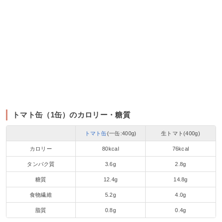
トマト缶（1缶）のカロリー・糖質
トマト缶
(一缶:400g)
生トマト(400g)
カロリー
80kcal
76kcal
タンパク質
3.6g
2.8g
糖質
12.4g
14.8g
食物繊維
5.2g
4.0g
脂質
0.8g
0.4g