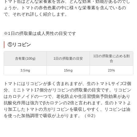
トマト缶はどんな栄養素を含み、どんな効果・効能があるのでし
ょうか。トマトの赤色色素の中に様々な栄養素を含んでいるの
で、それぞれ詳しく紹介します。
※1日の摂取量は成人男性の目安です
①リコピン
1日の摂取量に占める割
含有量(100g)
1日の摂取量の目安
合
3.5mg
15mg
23%
トマトにはリコピンが多く含まれますが、生のトマトLサイズ2個
分、ミニトマト17個分がリコピンの摂取量の目安です。リコピン
はカロテノイドの一つで、老化防止や生活習慣病予防効果があり
抗酸化作用は強力でβカロテンの2倍と言われます。生のトマトよ
り加工したトマトの方がリコピンを吸収しやすく、リコピンは油
を使った加熱調理で吸収が上がります。（※2）