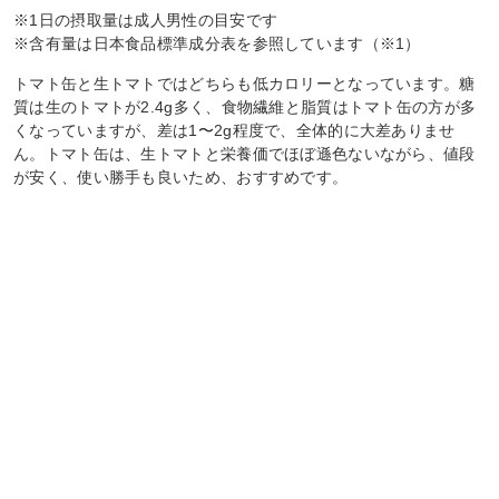
※1日の摂取量は成人男性の目安です
※含有量は日本食品標準成分表を参照しています（※1）
トマト缶と生トマトではどちらも低カロリーとなっています。糖
質は生のトマトが2.4g多く、食物繊維と脂質はトマト缶の方が多
くなっていますが、差は1〜2g程度で、全体的に大差ありませ
ん。トマト缶は、生トマトと栄養価でほぼ遜色ないながら、値段
が安く、使い勝手も良いため、おすすめです。