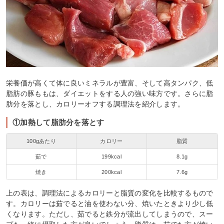
栄養価が高くて体に良いミネラルが豊富、そして高タンパク、低
脂肪の豚ももは、ダイエットをする人の強い味方です。さらに脂
肪分を落とし、カロリーオフする調理法を紹介します。
①加熱して脂肪分を落とす
100gあたり
カロリー
脂質
茹で
199kcal
8.1g
焼き
200kcal
7.6g
上の表は、調理法によるカロリーと脂質の変化を比較するもので
す。カロリーは茹でると油を使わない分、焼いたときより少し低
くなります。ただし、茹でると鉄分が流出してしまうので、スー