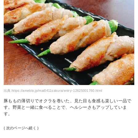
出典:
https://ameblo.jp/mai0411sakura/entry-12625001760.html
豚ももの薄切りでオクラを巻いた、見た目も食感も楽しい一品で
す。野菜と一緒に食べることで、ヘルシーさもアップしていま
す。
( 次のページへ続く )