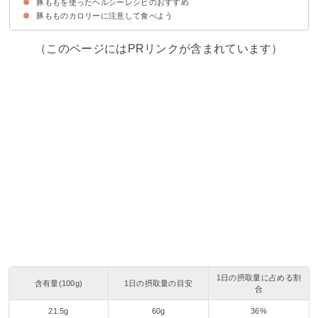
豚ももを使ったヘルシーレシピのおすすめ
①加熱して脂肪分を落とす
②脂肪部分を切り落とす
豚もものカロリーに注意して食べよう
①豚もものオクラ巻き（262kcal）
②豚ももハム（246kcal）
③ゴボウと豚ももの四川風炒め（207kcal）
（このページにはPRリンクが含まれています）
1日の摂取量に占める割
含有量(100g)
1日の摂取量の目安
合
21.5g
60g
36%