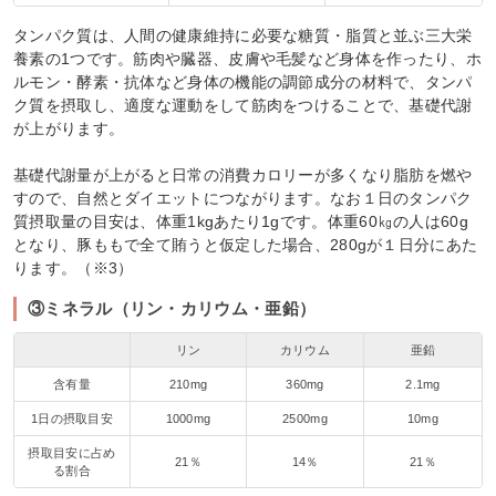
タンパク質は、人間の健康維持に必要な糖質・脂質と並ぶ三大栄
養素の1つです。筋肉や臓器、皮膚や毛髪など身体を作ったり、ホ
ルモン・酵素・抗体など身体の機能の調節成分の材料で、タンパ
ク質を摂取し、適度な運動をして筋肉をつけることで、基礎代謝
が上がります。
基礎代謝量が上がると日常の消費カロリーが多くなり脂肪を燃や
すので、自然とダイエットにつながります。なお１日のタンパク
質摂取量の目安は、体重1kgあたり1gです。体重60㎏の人は60g
となり、豚ももで全て賄うと仮定した場合、280gが１日分にあた
ります。（※3）
③ミネラル（リン・カリウム・亜鉛）
リン
カリウム
亜鉛
含有量
210mg
360mg
2.1mg
1日の摂取目安
1000mg
2500mg
10mg
摂取目安に占め
21％
14％
21％
る割合