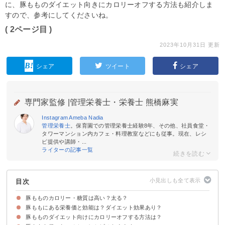
に、豚もものダイエット向きにカロリーオフする方法も紹介しま
すので、参考にしてくださいね。
( 2ページ目 )
2023年10月31日 更新
シェア
ツイート
シェア
専門家監修 |
管理栄養士・栄養士 熊橋麻実
Instagram
Ameba
Nadia
管理栄養士
。保育園での管理栄養士経験8年、その他、社員食堂・
タワーマンション内カフェ・料理教室などにも従事。現在、レシ
ピ提供や講師・...
ライターの記事一覧
目次
豚もものカロリー・糖質は高い？太る？
豚ももにある栄養価と効能は？ダイエット効果あり？
豚もものカロリー・糖質など栄養価
豚もものカロリー・糖質や脂質を他の部位と比較
豚もものダイエット向けにカロリーオフする方法は？
①ビタミンB1
②タンパク質
③ミネラル（リン・カリウム・亜鉛）