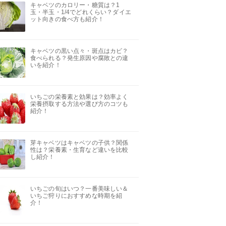
キャベツのカロリー・糖質は？1
玉・半玉・1/4でどれくらい？ダイエ
ット向きの食べ方も紹介！
キャベツの黒い点々・斑点はカビ？
食べられる？発生原因や腐敗との違
いを紹介！
いちごの栄養素と効果は？効率よく
栄養摂取する方法や選び方のコツも
紹介！
芽キャベツはキャベツの子供？関係
性は？栄養素・生育など違いを比較
し紹介！
いちごの旬はいつ？一番美味しい＆
いちご狩りにおすすめな時期を紹
介！