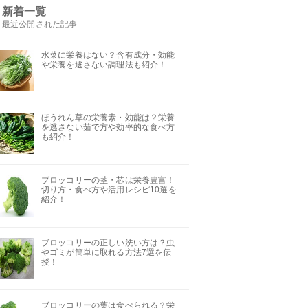
新着一覧
最近公開された記事
水菜に栄養はない？含有成分・効能
や栄養を逃さない調理法も紹介！
ほうれん草の栄養素・効能は？栄養
を逃さない茹で方や効率的な食べ方
も紹介！
ブロッコリーの茎・芯は栄養豊富！
切り方・食べ方や活用レシピ10選を
紹介！
ブロッコリーの正しい洗い方は？虫
やゴミが簡単に取れる方法7選を伝
授！
ブロッコリーの葉は食べられる？栄