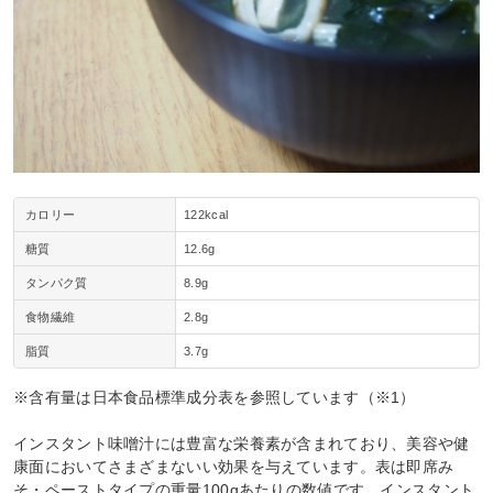
カロリー
122kcal
糖質
12.6g
タンパク質
8.9g
食物繊維
2.8g
脂質
3.7g
※含有量は日本食品標準成分表を参照しています（※1）
インスタント味噌汁には豊富な栄養素が含まれており、美容や健
康面においてさまざまないい効果を与えています。表は即席み
そ・ペーストタイプの重量100gあたりの数値です。インスタント