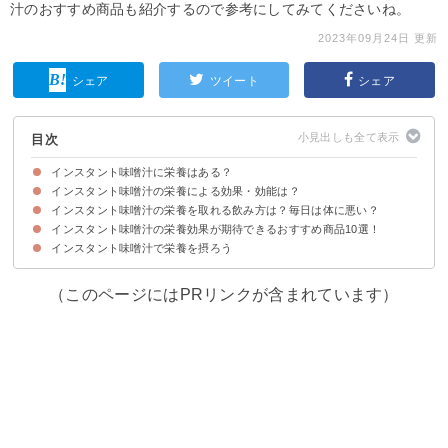
汁のおすすめ商品も紹介するので参考にしてみてくださいね。
2023年09月24日 更新
シェア
ツイート
シェア
目次
インスタント味噌汁に栄養はある？
インスタント味噌汁の栄養による効果・効能は？
インスタントの味噌汁にも栄養はある
インスタント味噌汁の栄養を取れる飲み方は？毎日は体に悪い？
①タンパク質
②大豆イソフラボン
③大豆レシチン
④大豆サポニン
⑤大豆ペプチド
⑥メラノイジン
⑦食物繊維
⑧ビタミンB12
⑨リノール酸
⑩カルシウム
インスタント味噌汁の栄養効果が期待できるおすすめ商品10選！
①粉末・フリーズドライタイプを選ぶ
②減塩タイプ・無添加のものを選ぶ
③野菜を追加する
④ただし飲み過ぎは体に悪いので注意する
インスタント味噌汁で栄養を摂ろう
①タニタ食堂監修の減塩味噌汁 48食入り（2201円）
②マルコメ 料亭の味 味噌汁 減塩 12食×6個（2055円）
③具たっぷり味噌汁（150円）
④55％減塩の健康お味噌汁 6食（432円）
⑤元気プラス 鉄分入りお味噌汁 減塩20食（537円）
⑥しじみ1000個分のオルニチン(1180円)
⑦舞茸と油揚げのお味噌汁 80食分(22000円)
⑧インスタント味噌汁4個セット（6000円）
⑨具沢山豚汁(494円)
⑩しあわせいっぱい味噌汁10食セット(1389円)
（このページにはPRリンクが含まれています）