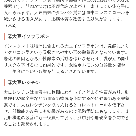
養素です。筋肉がつけば基礎代謝が上がり、太りにくい体を手に
入れられます。大豆由来のタンパク質には血中コレステロールを
減少させる働きがあり、肥満体質を改善する効果があります。
（※2）
②大豆イソフラボン
インスタント味噌汁に含まれる大豆イソフラボンは、発酵により
アグリコン型という吸収されやすい形の栄養素となっています。
老化の原因となる活性酵素の活動を停止させたり、乳がんの発生
リスクを下げるのに効果的です。女性ホルモンの分泌量を増や
し、美容にもいい影響を与えるとされています。
③大豆レシチン
大豆レシチンは血液中に長期にわたってとどまる性質があり、動
脈硬化や脳卒中などの血管の病気を予防するのに効果のある栄養
素です。大豆レシチンを取り入れるとコレストロールを低下さ
せ、肝機能の改善にも効果があるので肥満予防にもなります。ま
た肝機能の改善にも一役買っており、脂肪肝や肝硬変を予防でき
ることも期待されます。