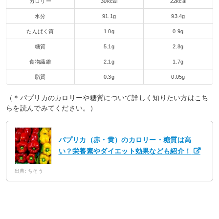
カロリー
30kcal
22kcal
水分
91.1g
93.4g
たんぱく質
1.0g
0.9g
糖質
5.1g
2.8g
食物繊維
2.1g
1.7g
脂質
0.3g
0.05g
（＊パプリカのカロリーや糖質について詳しく知りたい方はこち
らを読んでみてください。）
パプリカ（赤・黄）のカロリー・糖質は高
い？栄養素やダイエット効果なども紹介！
出典: ちそう