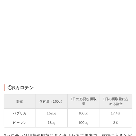
①βカロテン
1日の必要な摂取
1日の摂取量に占
野菜
含有量（100g）
量
める割合
パプリカ
157μg
900μg
17.4％
ピーマン
18μg
900μg
2％
βカロテンは緑黄色野菜に多く含まれる栄養素で、体内に入るとビ