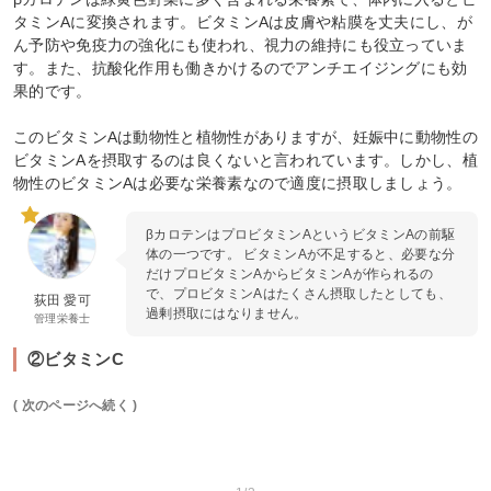
タミンAに変換されます。ビタミンAは皮膚や粘膜を丈夫にし、が
ん予防や免疫力の強化にも使われ、視力の維持にも役立っていま
す。また、抗酸化作用も働きかけるのでアンチエイジングにも効
果的です。
このビタミンAは動物性と植物性がありますが、妊娠中に動物性の
ビタミンAを摂取するのは良くないと言われています。しかし、植
物性のビタミンAは必要な栄養素なので適度に摂取しましょう。
βカロテンはプロビタミンAというビタミンAの前駆
体の一つです。 ビタミンAが不足すると、必要な分
だけプロビタミンAからビタミンAが作られるの
で、プロビタミンAはたくさん摂取したとしても、
荻田 愛可
過剰摂取にはなりません。
管理栄養士
②ビタミンC
( 次のページへ続く )