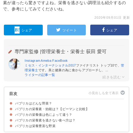
素が違ったら驚きですよね。栄養を逃さない調理法も紹介するの
で、参考にしてみてくださいね。
2020年09月01日 更新
シェア
ツイート
シェア
専門家監修 |
管理栄養士・栄養士 荻田 愛可
Instagram
Ameba
FaceBook
ミセス・インターナショナル2017
ファイナリスト トップ10で、
管
理栄養士
です。美と健康の為に食からアプローチし、...
ライターの記事一覧
目次
パプリカはどんな野菜？
パプリカの栄養素・効能は？【ピーマンと比較】
パプリカの旬
新鮮なパプリカの選び方
パプリカの栄養価は色によって違う？
①βカロテン
②ビタミンC
③ビタミンE
④カリウム
⑤葉酸
パプリカの栄養素を逃さない食べ方は？
赤パプリカの栄養素・効能
黄パプリカの栄養素・効能
オレンジ色のパプリカの栄養素・効能
パプリカは栄養豊富な野菜
加熱調理にしても問題にない
油調理がおすすめ