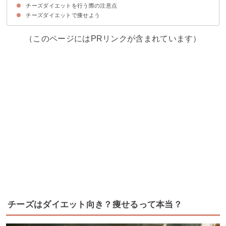
チーズダイエットを行う際の注意点
①チーズ×納豆
②チーズ×キムチ
③チーズ×ワイン
チーズダイエットで痩せよう
①栄養バランスも考える
②食べ過ぎない
③夜遅くに食べない
（このページにはPRリンクが含まれています）
チーズはダイエット向き？痩せるって本当？