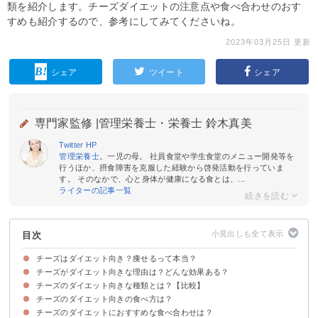
類を紹介します。チーズダイエットの注意点や食べ合わせのおす
すめも紹介するので、参考にしてみてくださいね。
2023年03月25日 更新
シェア
ツイート
シェア
専門家監修 |
管理栄養士・栄養士 鈴木真美
Twitter
HP
管理栄養士
。一児の母。 社員食堂や学生食堂のメニュー開発等を
行うほか、摂食障害を克服した経験から啓発活動を行っていま
す。 そのなかで、心と身体が健康になる食とは、...
ライターの記事一覧
目次
チーズはダイエット向き？痩せるって本当？
チーズがダイエット向きな理由は？どんな効果ある？
チーズのダイエット向きな種類とは？【比較】
①GI値が低い
②整腸効果による便秘解消
③ビタミンB群による糖質・脂質の代謝促進
④タンパク質による基礎代謝の向上
⑤カルシウムによる脂肪分解の補助
チーズのダイエット向きの食べ方は？
①カロリーで比較
②脂質で比較
③塩分で比較
④カルシウムで比較
チーズのダイエットにおすすめな食べ合わせは？
①よく噛んで食べる
②脂肪の分解を助ける食べ物と一緒に食べる
③間食でチーズを食べておく
④血糖値の上昇を緩やかにする食材を合わせる