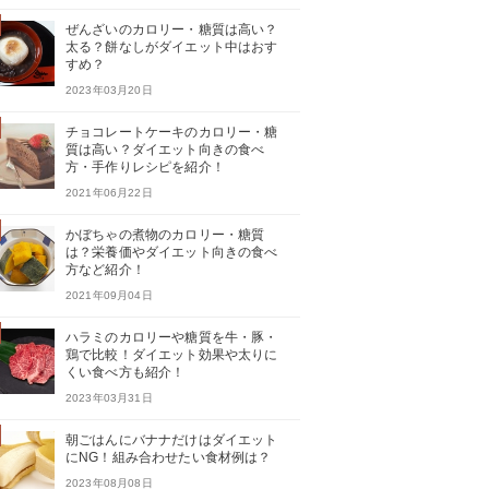
ぜんざいのカロリー・糖質は高い？
太る？餅なしがダイエット中はおす
すめ？
2023年03月20日
チョコレートケーキのカロリー・糖
質は高い？ダイエット向きの食べ
方・手作りレシピを紹介！
2021年06月22日
かぼちゃの煮物のカロリー・糖質
は？栄養価やダイエット向きの食べ
方など紹介！
2021年09月04日
ハラミのカロリーや糖質を牛・豚・
鶏で比較！ダイエット効果や太りに
くい食べ方も紹介！
2023年03月31日
朝ごはんにバナナだけはダイエット
にNG！組み合わせたい食材例は？
2023年08月08日