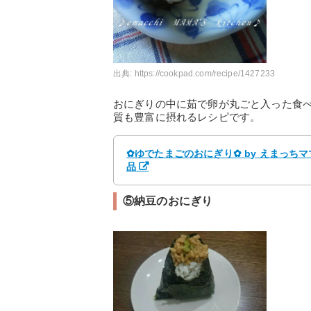
出典:
https://cookpad.com/recipe/1427233
おにぎりの中に茹で卵が丸ごと入った食
質も豊富に摂れるレシピです。
✿ゆでたまごのおにぎり✿ by えまっち
品
⑤納豆のおにぎり