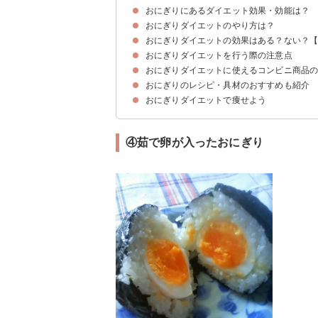
おにぎりにあるダイエット効果・効能は？
おにぎりダイエットのやり方は？
①満腹感が得られる
②脂肪燃焼や整腸作用
おにぎりダイエットの効果はある？ない？
つんく♂式おにぎりダイエットのやり方
白米の代わりに玄米や雑穀米にするのもおすすめ
おにぎりダイエットプログラムのやり方も紹介
おにぎりダイエットを行う際の注意点
おにぎりダイエットで成功して痩せた人の口コミ
おにぎりダイエットに失敗して痩せない人の口コ
おにぎりダイエットに使えるコンビニ商品
①必要量食べる・食べ過ぎない
②栄養が偏らないようにする
③適度な運動をする
④3週間を目安に行う
おにぎりのレシピ・具材のおすすめも紹介
①もち麦もっちり！梅こんぶ（セブンイレブン）
②紀州南高梅（ミニストップ）
③玄米おにぎり 生姜昆布（ローソン）
④わかめごはんおにぎり（ローソン）
⑤金しゃりおにぎり 塩にぎり（ローソン）
おにぎりダイエットで痩せよう
①焼きおにぎり
②枝豆と塩昆布のおにぎり
③梅干しとじゃこと大根の葉のおにぎり
④茹で卵が入ったおにぎり
⑤納豆のおにぎり
④茹で卵が入ったおにぎり